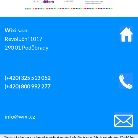
Wixi s.r.o.
Revoluční 1017
290 01 Poděbrady
(+420) 325 513 052
(+420) 800 992 277
info@wixi.cz
Tato stránka v rámci poskytování služeb využívá cookies. Dalším