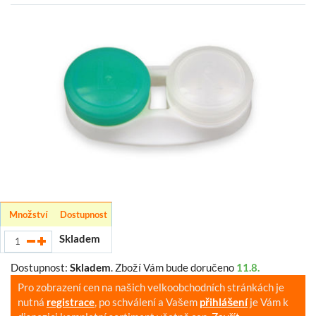
Množství
Dostupnost
Skladem
Dostupnost:
Skladem
.
Zboží Vám bude doručeno
11.8.
Pro zobrazení cen na našich velkoobchodních stránkách je
nutná
registrace
, po schválení a Vašem
přihlášení
je Vám k