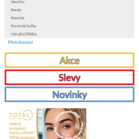
Vánoční
Barely
Klasická
Pro tvrdé čočky
Vibrační čištění
Příslušenství
Akce
Slevy
Novinky