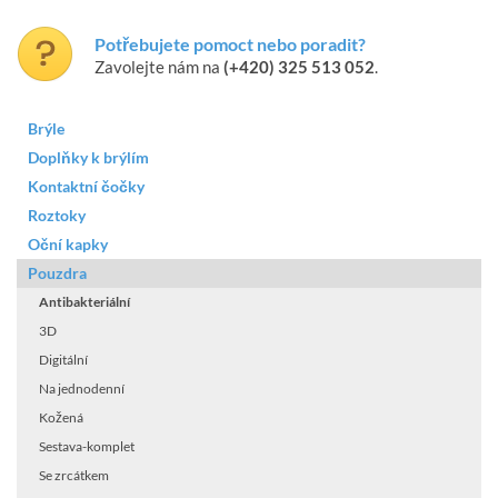
Potřebujete pomoct nebo poradit?
Zavolejte nám na
(+420) 325 513 052
.
Brýle
Doplňky k brýlím
Kontaktní čočky
Roztoky
Oční kapky
Pouzdra
Antibakteriální
3D
Digitální
Na jednodenní
Kožená
Sestava-komplet
Se zrcátkem