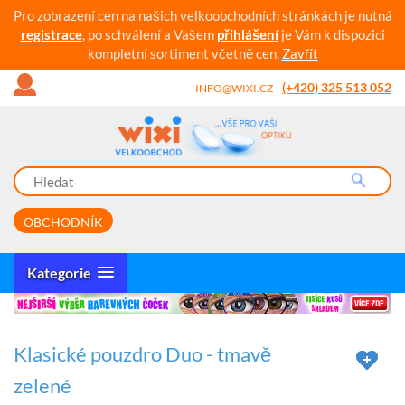
Pro zobrazení cen na našich velkoobchodních stránkách je nutná
registrace
, po schválení a Vašem
přihlášení
je Vám k dispozici
kompletní sortiment včetně cen.
Zavřít
(+420) 325 513 052
INFO@WIXI.CZ
OBCHODNÍK
Kategorie
Klasické pouzdro Duo - tmavě
zelené