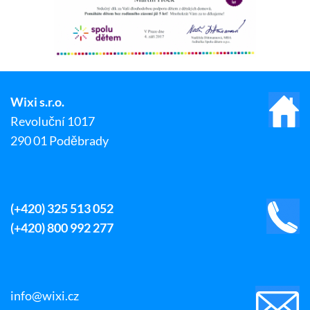
Wixi s.r.o.
Revoluční 1017
290 01 Poděbrady
(+420) 325 513 052
(+420) 800 992 277
info@wixi.cz