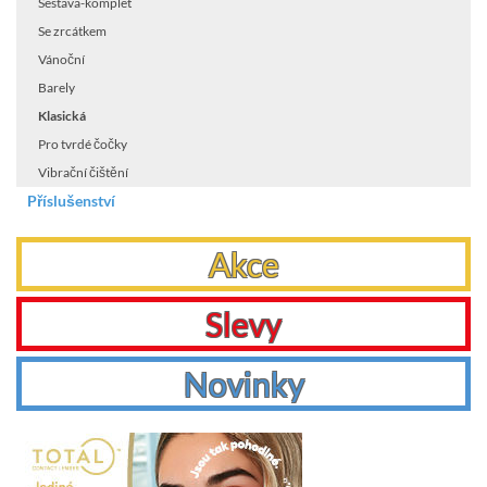
Sestava-komplet
Se zrcátkem
Vánoční
Barely
Klasická
Pro tvrdé čočky
Vibrační čištění
Příslušenství
Akce
Slevy
Novinky