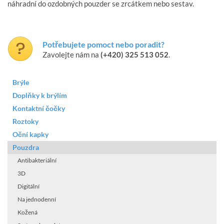
náhradní do ozdobných pouzder se zrcátkem nebo sestav.
Potřebujete pomoct nebo poradit?
Zavolejte nám na
(+420) 325 513 052
.
Brýle
Doplňky k brýlím
Kontaktní čočky
Roztoky
Oční kapky
Pouzdra
Antibakteriální
3D
Digitální
Na jednodenní
Kožená