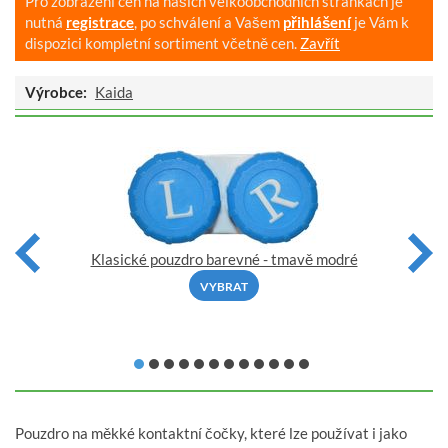
Pro zobrazení cen na našich velkoobchodních stránkách je
nutná
registrace
, po schválení a Vašem
přihlášení
je Vám k
dispozici kompletní sortiment včetně cen.
Zavřít
Výrobce:
Kaida
Klasické pouzdro barevné - tmavě modré
VYBRAT
Pouzdro na měkké kontaktní čočky, které lze používat i jako