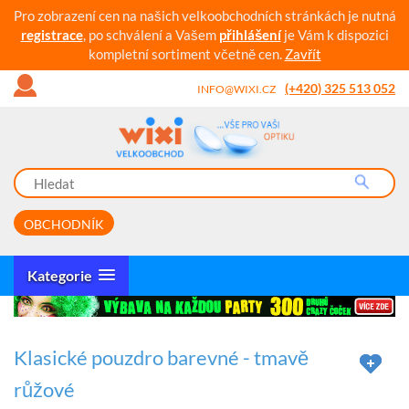
Pro zobrazení cen na našich velkoobchodních stránkách je nutná
registrace
, po schválení a Vašem
přihlášení
je Vám k dispozici
kompletní sortiment včetně cen.
Zavřít
(+420) 325 513 052
INFO@WIXI.CZ
OBCHODNÍK
Kategorie
Klasické pouzdro barevné - tmavě
růžové