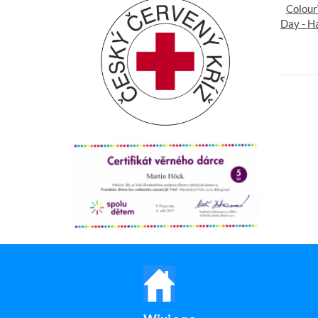
Colour
Day - H