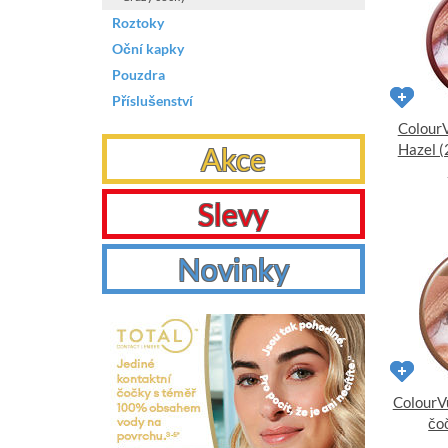
Roztoky
Oční kapky
Pouzdra
Příslušenství
ColourV
Hazel (
Akce
Slevy
Novinky
ColourVu
čoč