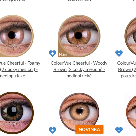
ue Cheerful - Foamy
ColourVue Cheerful - Woody
ColourVu
(2 čočky měsíční) -
Brown (2 čočky měsíční) -
Brown (2
nedioptrické
nedioptrické
pouzdre
NOVINKA