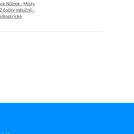
ee Nülook - Misty
2 čočky měsíční) -
edioptrické