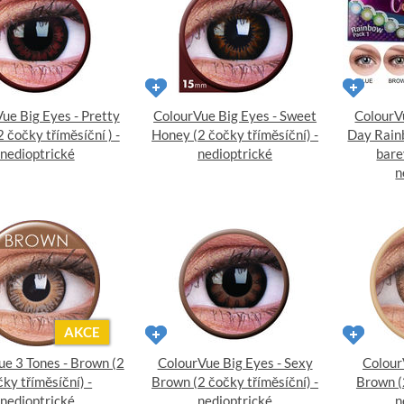
ue Big Eyes - Pretty
ColourVue Big Eyes - Sweet
ColourV
2 čočky tříměsíční ) -
Honey (2 čočky tříměsíční) -
Day Rain
nedioptrické
nedioptrické
bare
n
AKCE
e 3 Tones - Brown (2
ColourVue Big Eyes - Sexy
Colour
ky tříměsíční) -
Brown (2 čočky tříměsíční) -
Brown (
nedioptrické
nedioptrické
n