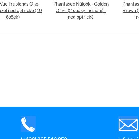
Vue Trublends One-
Phantasee Nülook - Golden
Phantas
azel nedioptrické (10
Olive (2 čočky měsíční) -
Brown (
čoček)
nedioptrické
n