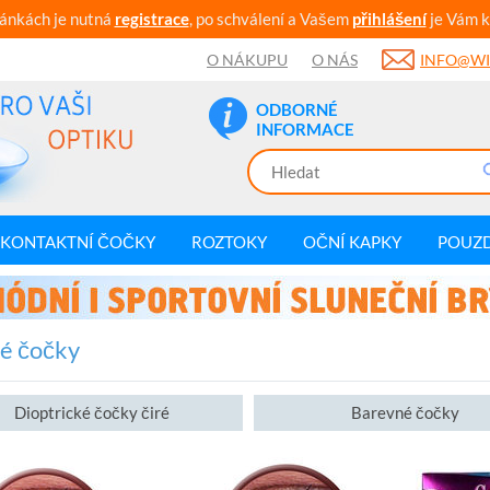
ránkách je nutná
registrace
, po schválení a Vašem
přihlášení
je Vám k
O NÁKUPU
O NÁS
INFO@WI
ODBORNÉ
INFORMACE
KONTAKTNÍ ČOČKY
ROZTOKY
OČNÍ KAPKY
POUZ
é čočky
Dioptrické čočky čiré
Barevné čočky