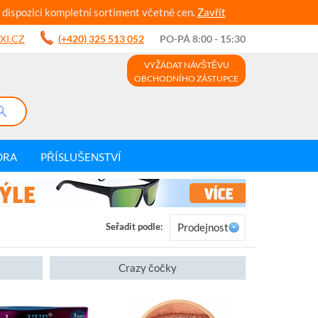
 dispozici kompletní sortiment včetně cen.
Zavřít
XI.CZ
(+420) 325 513 052
PO-PÁ 8:00 - 15:30
VYŽÁDAT NÁVŠTĚVU
OBCHODNÍHO ZÁSTUPCE
DRA
PŘÍSLUŠENSTVÍ
Seřadit podle:
Prodejnost
Crazy čočky