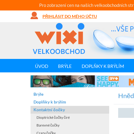
Pro zobrazení cen na našich velkoobchodních st
PŘIHLÁSIT DO MÉHO ÚČTU
ÚVOD
BRÝLE
DOPLŇKY K BRÝLÍM
Brýle
Hněd
Doplňky k brýlím
Kontaktní čočky
Dioptrické čočky čiré
Barevné čočky
Crazy čočky