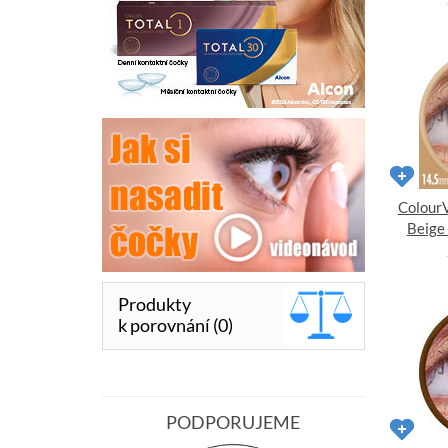
ColourV
Beige 
Produkty
k porovnání (0)
PODPORUJEME