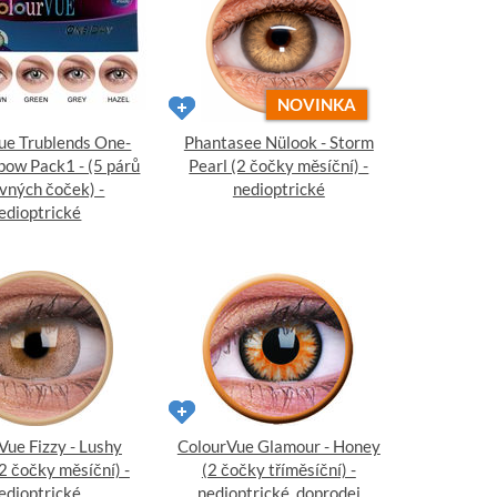
NOVINKA
ue Trublends One-
Phantasee Nülook - Storm
bow Pack1 - (5 párů
Pearl (2 čočky měsíční) -
vných čoček) -
nedioptrické
edioptrické
Vue Fizzy - Lushy
ColourVue Glamour - Honey
2 čočky měsíční) -
(2 čočky tříměsíční) -
edioptrické
nedioptrické, doprodej