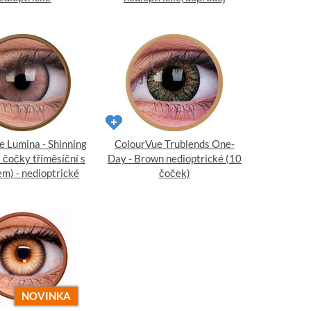
e Lumina - Shinning
ColourVue Trublends One-
 čočky tříměsíční s
Day - Brown nedioptrické (10
m) - nedioptrické
čoček)
NOVINKA