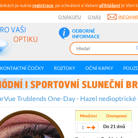
ránkách je nutná
registrace
, po schválení a Vašem
přihlášení
je Vám k
O NÁKUPU
O NÁS
INFO@WI
ODBORNÉ
INFORMACE
KONTAKTNÍ ČOČKY
ROZTOKY
OČNÍ KAPKY
POUZ
rVue Trublends One-Day - Hazel nedioptrické 
Množství
Dostupnost
Do 21 dnů