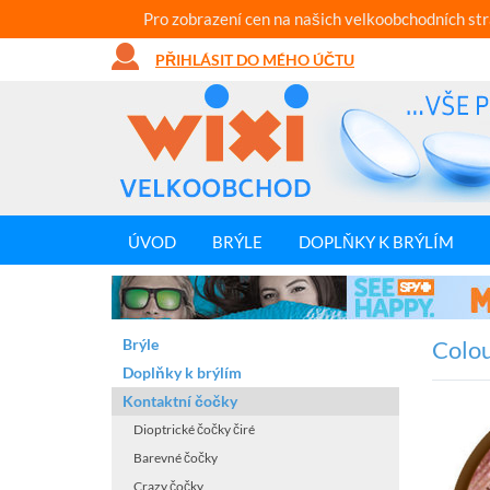
Pro zobrazení cen na našich velkoobchodních st
PŘIHLÁSIT DO MÉHO ÚČTU
ÚVOD
BRÝLE
DOPLŇKY K BRÝLÍM
Brýle
Colou
Doplňky k brýlím
Kontaktní čočky
Dioptrické čočky čiré
Barevné čočky
Crazy čočky