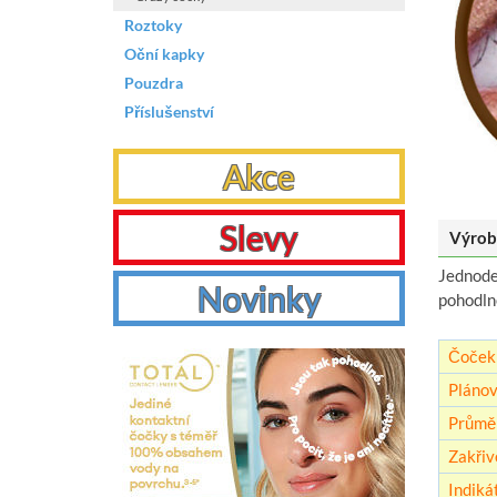
Roztoky
Oční kapky
Pouzdra
Příslušenství
Akce
Slevy
Výrob
Jednoden
Novinky
pohodlné
Čoček 
Plánov
Průmě
Zakřiv
Indikát