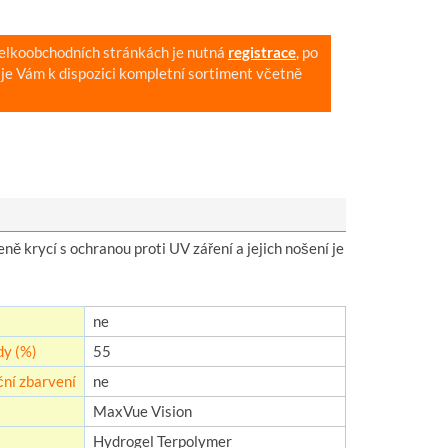
velkoobchodních stránkách je nutná
registrace
, po
je Vám k dispozici kompletní sortiment včetně
 krycí s ochranou proti UV záření a jejich nošení je
ne
y (%)
55
ní zbarvení
ne
MaxVue Vision
Hydrogel Terpolymer