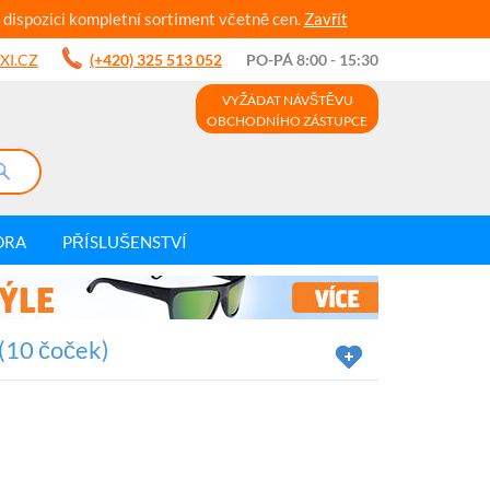
 dispozici kompletní sortiment včetně cen.
Zavřít
XI.CZ
(+420) 325 513 052
PO-PÁ 8:00 - 15:30
VYŽÁDAT NÁVŠTĚVU
OBCHODNÍHO ZÁSTUPCE
DRA
PŘÍSLUŠENSTVÍ
(10 čoček)