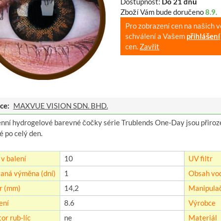
Dostupnost:
Do 21 dnů
Zboží Vám bude doručeno
8.9.
Pro zobrazení cen na našich 
schválení a Vašem
přihlášení
cen.
Zavřít
ce:
MAXVUE VISION SDN. BHD.
ní hydrogelové barevné čočky série Trublends One-Day jsou přirozeně
 po celý den.
v balení
10
UV filtr
aná výměna (dní)
1
Obsah vod
r (mm)
14,2
Manipulač
ení
8.6
Výrobce
or rub-líc
ne
Materiál