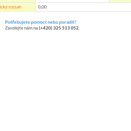
ický rozsah
0,00
Potřebujete pomoct nebo poradit?
Zavolejte nám na
(+420) 325 513 052
.