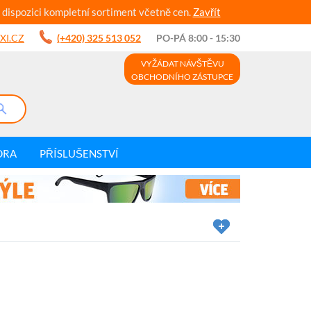
 dispozici kompletní sortiment včetně cen.
Zavřít
XI.CZ
(+420) 325 513 052
PO-PÁ 8:00 - 15:30
VYŽÁDAT NÁVŠTĚVU
OBCHODNÍHO ZÁSTUPCE
DRA
PŘÍSLUŠENSTVÍ