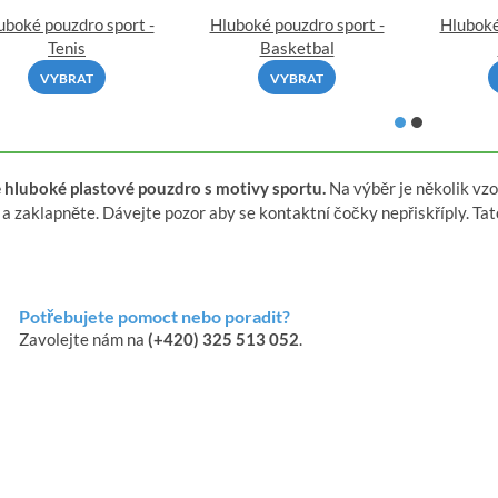
uboké pouzdro sport -
Hluboké pouzdro sport -
Hluboké
Tenis
Basketbal
VYBRAT
VYBRAT
 hluboké plastové pouzdro s motivy sportu.
Na výběr je několik vzo
 a zaklapněte. Dávejte pozor aby se kontaktní čočky nepřiskříply. T
Potřebujete pomoct nebo poradit?
Zavolejte nám na
(+420) 325 513 052
.