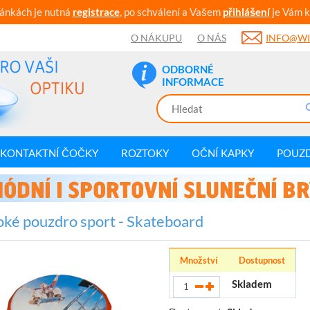
ránkách je nutná
registrace
, po schválení a Vašem
přihlášení
je Vám k
O NÁKUPU
O NÁS
INFO@WI
ODBORNÉ
INFORMACE
KONTAKTNÍ ČOČKY
ROZTOKY
OČNÍ KAPKY
POUZ
ké pouzdro sport - Skateboard
Množství
Dostupnost
Skladem