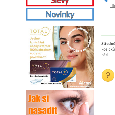
Slevy
Hluboké pouzdro sport -
Hluboké pouzdro sport -
Hl
Skateboard
Parašutisti
Novinky
VYBRAT
VYBRAT
Středně
košíčků
bázi!