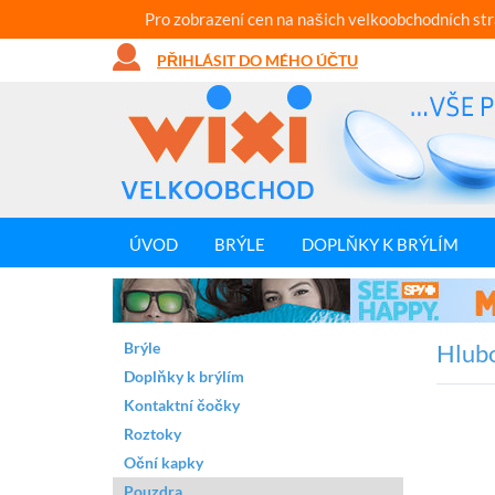
Pro zobrazení cen na našich velkoobchodních st
PŘIHLÁSIT DO MÉHO ÚČTU
ÚVOD
BRÝLE
DOPLŇKY K BRÝLÍM
Brýle
Hlubo
Doplňky k brýlím
Kontaktní čočky
Roztoky
Oční kapky
Pouzdra