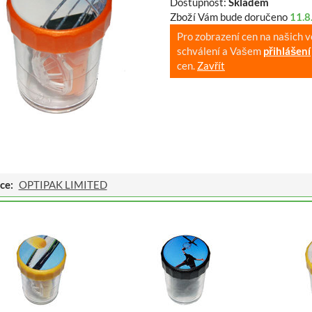
Dostupnost:
Skladem
Zboží Vám bude doručeno
11.8
Pro zobrazení cen na našich 
schválení a Vašem
přihlášení
cen.
Zavřít
ce:
OPTIPAK LIMITED