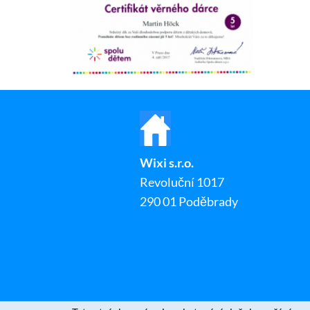
Wixi s.r.o.
Revoluční 1017
290 01 Poděbrady