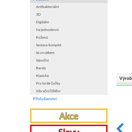
Antibakteriální
3D
Digitální
Na jednodenní
Kožená
Sestava-komplet
Se zrcátkem
Vánoční
Barely
Klasická
Výrob
Pro tvrdé čočky
Vibrační čištění
Příslušenství
Akce