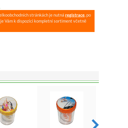
.
velkoobchodních stránkách je nutná
registrace
, po
je Vám k dispozici kompletní sortiment včetně