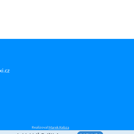
i.cz
Realizoval
Marek Kebza