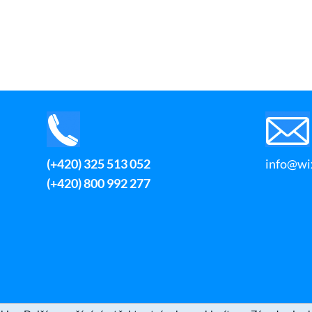
(+420) 325 513 052
info@wix
(+420) 800 992 277