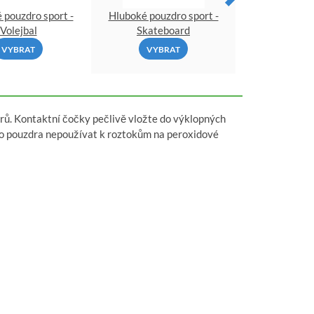
 pouzdro sport -
Hluboké pouzdro sport -
Hluboké pouz
Volejbal
Skateboard
Parašu
VYBRAT
VYBRAT
VYBR
rů. Kontaktní čočky pečlivě vložte do výklopných
ato pouzdra nepoužívat k roztokům na peroxidové