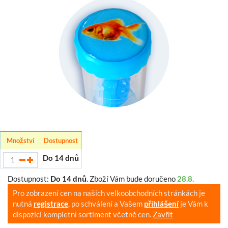
Množství
Dostupnost
Do 14 dnů
Dostupnost:
Do 14 dnů
.
Zboží Vám bude doručeno
28.8.
Pro zobrazení cen na našich velkoobchodních stránkách je
nutná
registrace
, po schválení a Vašem
přihlášení
je Vám k
dispozici kompletní sortiment včetně cen.
Zavřít