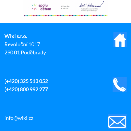
Wixi s.r.o.
Revoluční 1017
290 01 Poděbrady
(+420) 325 513 052
(+420) 800 992 277
info@wixi.cz