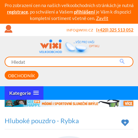
Pro zobrazení cen na našich velkoobchodních stránkách je nutná
registrace
, po schválení a Vašem
přihlášení
je Vám k dispozici
kompletní sortiment včetně cen.
Zavřít
(+420) 325 513 052
INFO@WIXI.CZ
OBCHODNÍK
Kategorie
Hluboké pouzdro - Rybka