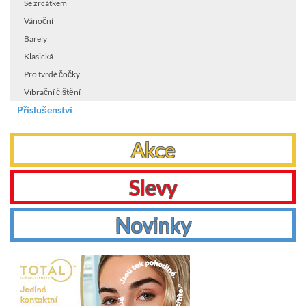
Se zrcátkem
Vánoční
Barely
Klasická
Pro tvrdé čočky
Vibrační čištění
Příslušenství
Akce
Slevy
Novinky