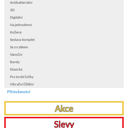
Antibakteriální
3D
Digitální
Na jednodenní
Kožená
Sestava-komplet
Se zrcátkem
Vánoční
Barely
Klasická
Pro tvrdé čočky
Vibrační čištění
Příslušenství
Akce
Slevy