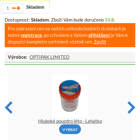
Skladem
Dostupnost:
Skladem
.
Zboží Vám bude doručeno
10.8.
Pro zobrazení cen na našich velkoobchodních stránkách je
nutná
registrace
, po schválení a Vašem
přihlášení
je Vám k
dispozici kompletní sortiment včetně cen.
Zavřít
Výrobce:
OPTIPAK LIMITED
Hluboké pouzdro léto - Lehátko
VYBRAT