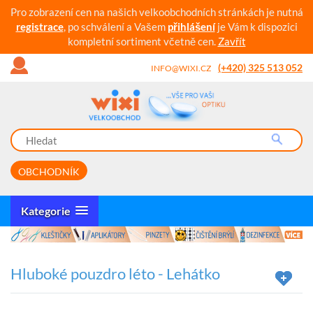
Pro zobrazení cen na našich velkoobchodních stránkách je nutná
registrace
, po schválení a Vašem
přihlášení
je Vám k dispozici
kompletní sortiment včetně cen.
Zavřít
(+420) 325 513 052
INFO@WIXI.CZ
OBCHODNÍK
Kategorie
Hluboké pouzdro léto - Lehátko