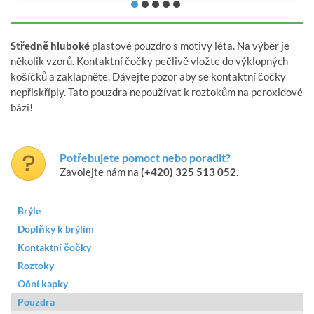
Středně hluboké
plastové pouzdro s motivy léta. Na výběr je
několik vzorů. Kontaktní čočky pečlivě vložte do výklopných
košíčků a zaklapněte. Dávejte pozor aby se kontaktní čočky
nepřiskříply. Tato pouzdra nepoužívat k roztokům na peroxidové
bázi!
Potřebujete pomoct nebo poradit?
Zavolejte nám na
(+420) 325 513 052
.
Brýle
Doplňky k brýlím
Kontaktní čočky
Roztoky
Oční kapky
Pouzdra