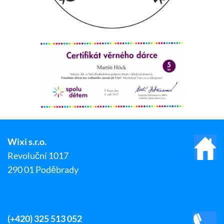
Wixi s.r.o.
Revoluční 1017
290 01 Poděbrady
(+420) 325 513 052