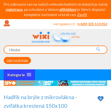
Pro zobrazení cen na našich velkoobchodních stránkách je nutná
registrace
, po schválení a Vašem
přihlášení
je Vám k dispozici
kompletní sortiment včetně cen.
Zavřít
(+420) 325 513 052
INFO@WIXI.CZ
OBCHODNÍK
Kategorie
Hadřík na brýle z mikrovlákna -
zvířátka kreslená 150x100