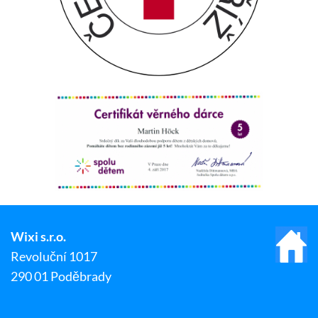
Wixi s.r.o.
Revoluční 1017
290 01 Poděbrady