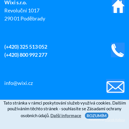
Wixi s.r.o.
Revoluční 1017
290 01 Poděbrady
(+420) 325 513 052
(+420) 800 992 277
info@wixi.cz
Tato stránka v rámci poskytování služeb využívá cookies. Dalším
používáním těchto stránek - souhlasíte se Zásadami ochrany
osobních údajů.
Další informace
ROZUMÍM
Realizoval
Marek Kebza