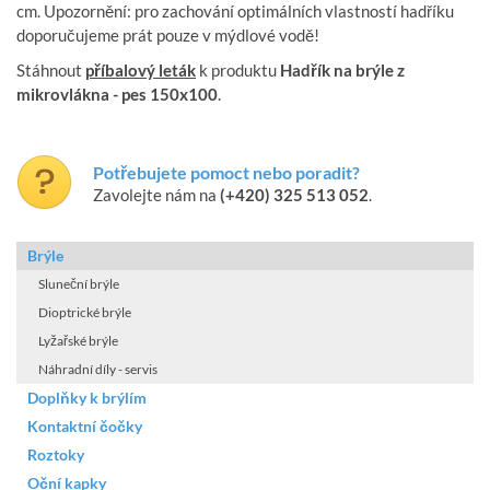
cm. Upozornění: pro zachování optimálních vlastností hadříku
doporučujeme prát pouze v mýdlové vodě!
Stáhnout
příbalový leták
k produktu
Hadřík na brýle z
mikrovlákna - pes 150x100
.
Potřebujete pomoct nebo poradit?
Zavolejte nám na
(+420) 325 513 052
.
Brýle
Sluneční brýle
Dioptrické brýle
Lyžařské brýle
Náhradní díly - servis
Doplňky k brýlím
Kontaktní čočky
Roztoky
Oční kapky