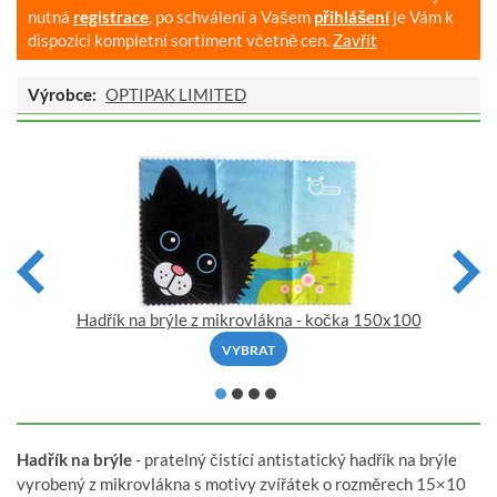
nutná
registrace
, po schválení a Vašem
přihlášení
je Vám k
dispozici kompletní sortiment včetně cen.
Zavřít
Výrobce:
OPTIPAK LIMITED
Hadřík na brýle z mikrovlákna - kočka 150x100
VYBRAT
Hadřík na brýle
- pratelný čistící antistatický hadřík na brýle
vyrobený z mikrovlákna s motivy zvířátek o rozměrech 15×10