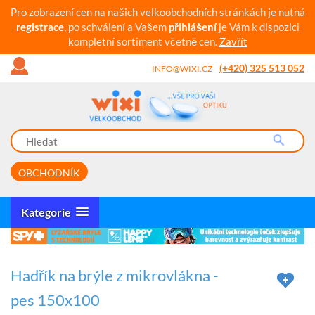
Pro zobrazení cen na našich velkoobchodních stránkách je nutná
registrace
, po schválení a Vašem
přihlášení
je Vám k dispozici
kompletní sortiment včetně cen.
Zavřít
(+420) 325 513 052
INFO@WIXI.CZ
OBCHODNÍK
Kategorie
Hadřík na brýle z mikrovlákna -
pes 150x100