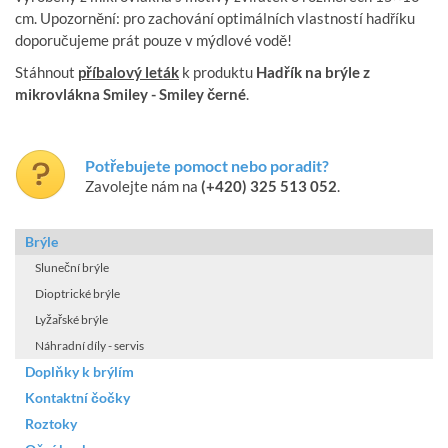
cm. Upozornění: pro zachování optimálních vlastností hadříku
doporučujeme prát pouze v mýdlové vodě!
Stáhnout
příbalový leták
k produktu
Hadřík na brýle z
mikrovlákna Smiley - Smiley černé
.
Potřebujete pomoct nebo poradit?
Zavolejte nám na
(+420) 325 513 052
.
Brýle
Sluneční brýle
Dioptrické brýle
Lyžařské brýle
Náhradní díly - servis
Doplňky k brýlím
Kontaktní čočky
Roztoky