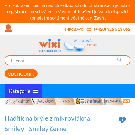
Pro zobrazení cen na našich velkoobchodních stránkách je nutná
registrace
, po schválení a Vašem
přihlášení
je Vám k dispozici
kompletní sortiment včetně cen.
Zavřít
(+420) 325 513 052
INFO@WIXI.CZ
OBCHODNÍK
Kategorie
Hadřík na brýle z mikrovlákna
Smiley - Smiley černé