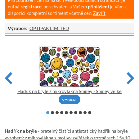
nutná
registrace
, po schválení a Vašem
přihlášení
je Vám k
dispozici kompletní sortiment včetně cen.
Zavřít
Výrobce:
OPTIPAK LIMITED
Hadřík na brýle z mikrovlákna Smiley - Smiley velké
H
VYBRAT
Hadřík na brýle
- pratelný čistící antistatický hadřík na brýle
vyrobený z mikrovlákna s motivy zvířátek o rozměrech 15×10