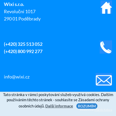
Wixi s.r.o.
Revoluční 1017
290 01 Poděbrady
(+420) 325 513 052
(+420) 800 992 277
info@wixi.cz
Tato stránka v rámci poskytování služeb využívá cookies. Dalším
používáním těchto stránek - souhlasíte se Zásadami ochrany
osobních údajů.
Další informace
ROZUMÍM
Realizoval
Marek Kebza