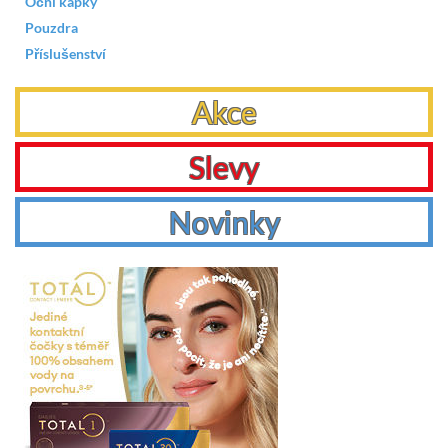
Oční kapky
Pouzdra
Příslušenství
Akce
Slevy
Novinky