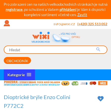
Pro zobrazení cen na našich velkoobchodních stránkách je nutná
registrace
, po schválení a Vašem
přihlášení
je Vám k dispozici
kompletní sortiment včetně cen.
Zavřít
(+420) 325 513 052
INFO@WIXI.CZ
OBCHODNÍK
Kategorie
Dioptrické brýle Enzo Colini
P772C2