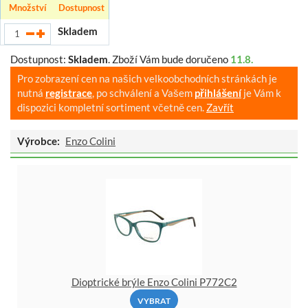
Množství
Dostupnost
Skladem
Dostupnost:
Skladem
.
Zboží Vám bude doručeno
11.8.
Pro zobrazení cen na našich velkoobchodních stránkách je
nutná
registrace
, po schválení a Vašem
přihlášení
je Vám k
dispozici kompletní sortiment včetně cen.
Zavřít
Výrobce:
Enzo Colini
Dioptrické brýle Enzo Colini P772C2
VYBRAT