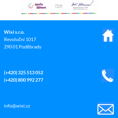
Wixi s.r.o.
Revoluční 1017
290 01 Poděbrady
(+420) 325 513 052
(+420) 800 992 277
info@wixi.cz