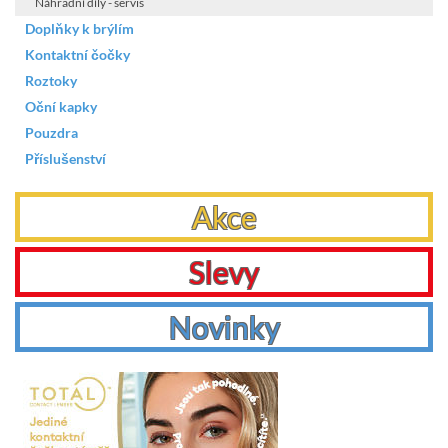
Náhradní díly - servis
Doplňky k brýlím
Kontaktní čočky
Roztoky
Oční kapky
Pouzdra
Příslušenství
Akce
Slevy
Novinky