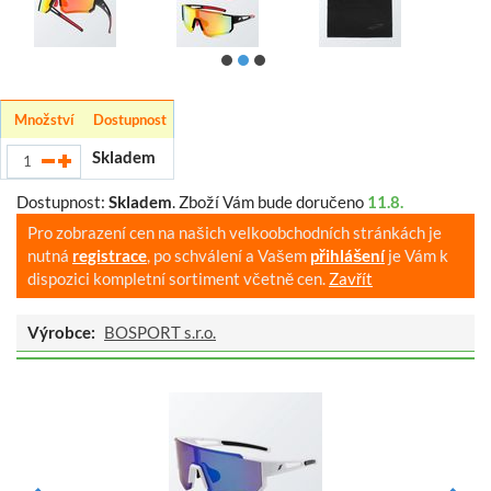
Množství
Dostupnost
Skladem
Dostupnost:
Skladem
.
Zboží Vám bude doručeno
11.8.
Pro zobrazení cen na našich velkoobchodních stránkách je
nutná
registrace
, po schválení a Vašem
přihlášení
je Vám k
dispozici kompletní sortiment včetně cen.
Zavřít
Výrobce:
BOSPORT s.r.o.