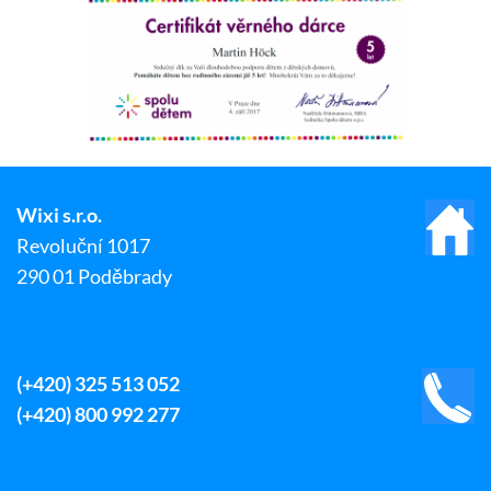
Wixi s.r.o.
Revoluční 1017
290 01 Poděbrady
(+420) 325 513 052
(+420) 800 992 277