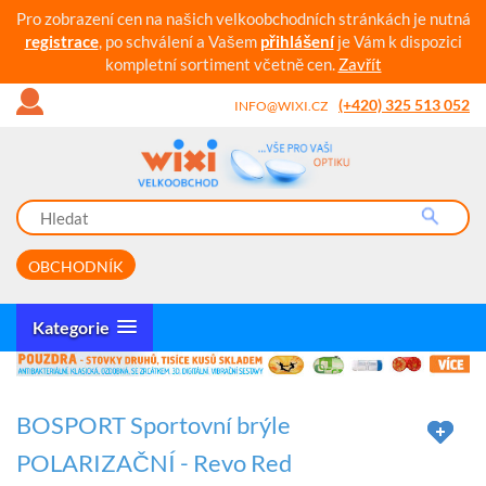
Pro zobrazení cen na našich velkoobchodních stránkách je nutná
registrace
, po schválení a Vašem
přihlášení
je Vám k dispozici
kompletní sortiment včetně cen.
Zavřít
(+420) 325 513 052
INFO@WIXI.CZ
OBCHODNÍK
Kategorie
BOSPORT Sportovní brýle
POLARIZAČNÍ - Revo Red