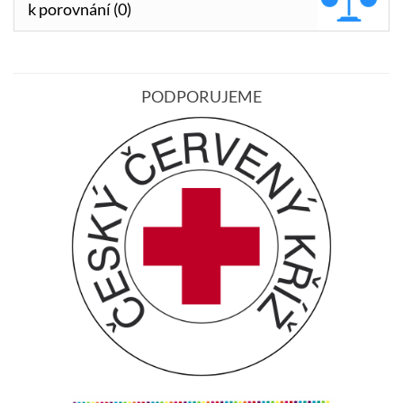
k porovnání (0)
PODPORUJEME