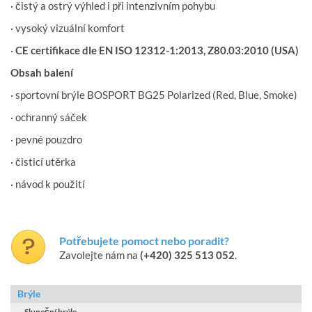
· čistý a ostrý výhled i při intenzivním pohybu
· vysoký vizuální komfort
·
CE certifikace dle EN ISO 12312-1:2013, Z80.03:2010 (USA)
Obsah balení
· sportovní brýle BOSPORT BG25 Polarized (Red, Blue, Smoke)
· ochranný sáček
· pevné pouzdro
· čisticí utěrka
· návod k použití
Potřebujete pomoct nebo poradit?
Zavolejte nám na
(+420) 325 513 052
.
Brýle
Sluneční brýle