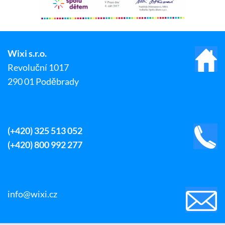
Wixi s.r.o.
Revoluční 1017
290 01 Poděbrady
(+420) 325 513 052
(+420) 800 992 277
info@wixi.cz