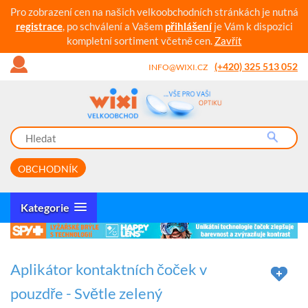
Pro zobrazení cen na našich velkoobchodních stránkách je nutná
registrace
, po schválení a Vašem
přihlášení
je Vám k dispozici
kompletní sortiment včetně cen.
Zavřít
(+420) 325 513 052
INFO@WIXI.CZ
OBCHODNÍK
Kategorie
Aplikátor kontaktních čoček v
pouzdře - Světle zelený