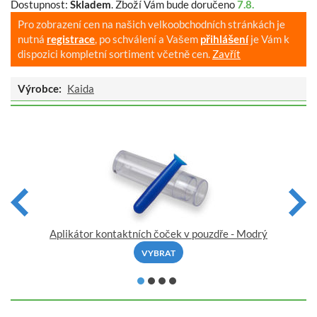
Dostupnost:
Skladem
.
Zboží Vám bude doručeno
7.8.
Pro zobrazení cen na našich velkoobchodních stránkách je
nutná
registrace
, po schválení a Vašem
přihlášení
je Vám k
dispozici kompletní sortiment včetně cen.
Zavřít
Výrobce:
Kaida
Aplikátor kontaktních čoček v pouzdře - Modrý
VYBRAT