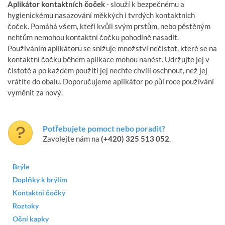
Aplikátor kontaktních čoček
- slouží k bezpečnému a
hygienickému nasazování měkkých i tvrdých kontaktních
čoček. Pomáhá všem, kteří kvůli svým prstům, nebo pěstěným
nehtům nemohou kontaktní čočku pohodlně nasadit.
Používáním aplikátoru se snižuje množství nečistot, které se na
kontaktní čočku během aplikace mohou nanést. Udržujte jej v
čistotě a po každém použití jej nechte chvíli oschnout, než jej
vrátíte do obalu. Doporučujeme aplikátor po půl roce používání
vyměnit za nový.
Potřebujete pomoct nebo poradit?
Zavolejte nám na
(+420) 325 513 052
.
Brýle
Doplňky k brýlím
Kontaktní čočky
Roztoky
Oční kapky