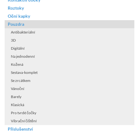
Roztoky
Oční kapky
Pouzdra
Antibakteriální
3D
Digitální
Na jednodenní
Kožená
Sestava-komplet
Se zrcátkem
Vánoční
Barely
Klasická
Pro tvrdé čočky
Vibrační čištění
Příslušenství