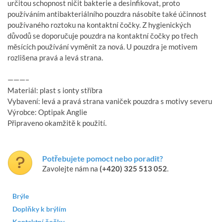
určitou schopnost ničit bakterie a desinfikovat, proto
používáním antibakteriálního pouzdra násobíte také účinnost
používaného roztoku na kontaktní čočky. Z hygienických
důvodů se doporučuje pouzdra na kontaktní čočky po třech
měsících používání vyměnit za nová. U pouzdra je motivem
rozlišena pravá a levá strana.
———–
Materiál: plast s ionty stříbra
Vybavení: levá a pravá strana vaniček pouzdra s motivy severu
Výrobce: Optipak Anglie
Připraveno okamžitě k použití.
Potřebujete pomoct nebo poradit?
Zavolejte nám na
(+420) 325 513 052
.
Brýle
Doplňky k brýlím
Kontaktní čočky