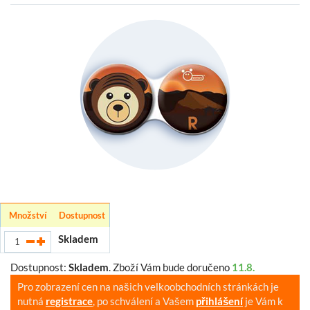
Množství
Dostupnost
Skladem
Dostupnost:
Skladem
.
Zboží Vám bude doručeno
11.8.
Pro zobrazení cen na našich velkoobchodních stránkách je
nutná
registrace
, po schválení a Vašem
přihlášení
je Vám k