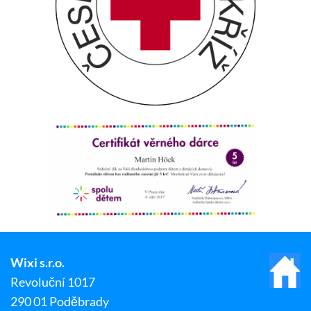
Wixi s.r.o.
Revoluční 1017
290 01 Poděbrady