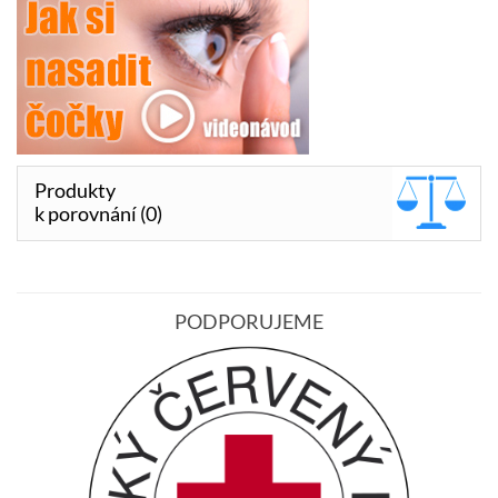
Produkty
k porovnání (0)
PODPORUJEME