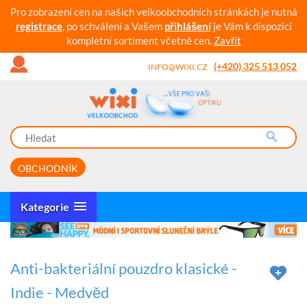
Pro zobrazení cen na našich velkoobchodních stránkách je nutná
registrace
, po schválení a Vašem
přihlášení
je Vám k dispozici
kompletní sortiment včetně cen.
Zavřít
(+420) 325 513 052
INFO@WIXI.CZ
OBCHODNÍK
Kategorie
Anti-bakteriální pouzdro klasické -
Indie - Medvěd