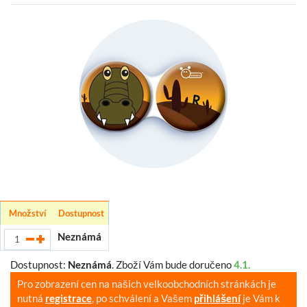
Množství
Dostupnost
Neznámá
Dostupnost:
Neznámá
.
Zboží Vám bude doručeno
4.1.
Pro zobrazení cen na našich velkoobchodních stránkách je
nutná
registrace
, po schválení a Vašem
přihlášení
je Vám k