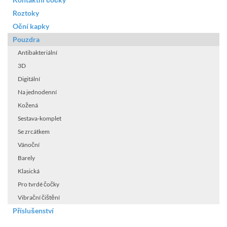
Roztoky
Oční kapky
Pouzdra
Antibakteriální
3D
Digitální
Na jednodenní
Kožená
Sestava-komplet
Se zrcátkem
Vánoční
Barely
Klasická
Pro tvrdé čočky
Vibrační čištění
Příslušenství