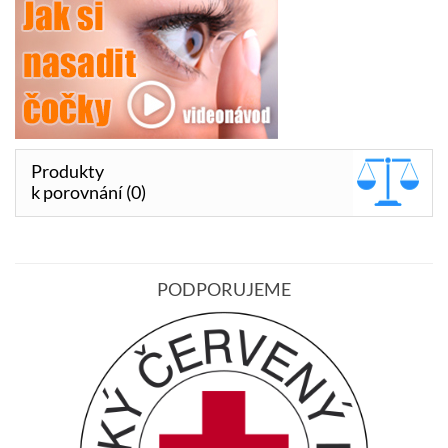
Produkty
k porovnání (0)
PODPORUJEME