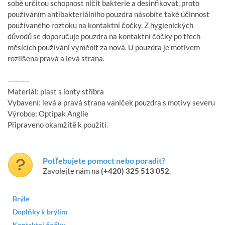
sobě určitou schopnost ničit bakterie a desinfikovat, proto
používáním antibakteriálního pouzdra násobíte také účinnost
používaného roztoku na kontaktní čočky. Z hygienických
důvodů se doporučuje pouzdra na kontaktní čočky po třech
měsících používání vyměnit za nová. U pouzdra je motivem
rozlišena pravá a levá strana.
———–
Materiál: plast s ionty stříbra
Vybavení: levá a pravá strana vaniček pouzdra s motivy severu
Výrobce: Optipak Anglie
Připraveno okamžitě k použití.
Potřebujete pomoct nebo poradit?
Zavolejte nám na
(+420) 325 513 052
.
Brýle
Doplňky k brýlím
Kontaktní čočky