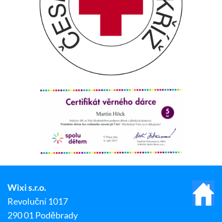
Wixi s.r.o.
Revoluční 1017
290 01 Poděbrady