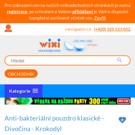
Pro zobrazení cen na našich velkoobchodních stránkách je nutná
registrace
, po schválení a Vašem
přihlášení
je Vám k dispozici
kompletní sortiment včetně cen.
Zavřít
(+420) 325 513 052
INFO@WIXI.CZ
OBCHODNÍK
Kategorie
Anti-bakteriální pouzdro klasické -
Divočina - Krokodýl