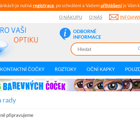
ránkách je nutná
registrace
, po schválení a Vašem
přihlášení
je Vám k
O NÁKUPU
O NÁS
INFO@WI
ODBORNÉ
INFORMACE
KONTAKTNÍ ČOČKY
ROZTOKY
OČNÍ KAPKY
POUZ
a rady
vně připravujeme