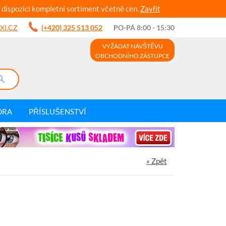
 dispozici kompletní sortiment včetně cen.
Zavřít
XI.CZ
(+420) 325 513 052
PO-PÁ 8:00 - 15:30
VYŽÁDAT NÁVŠTĚVU
OBCHODNÍHO ZÁSTUPCE
DRA
PŘÍSLUŠENSTVÍ
« Zpět