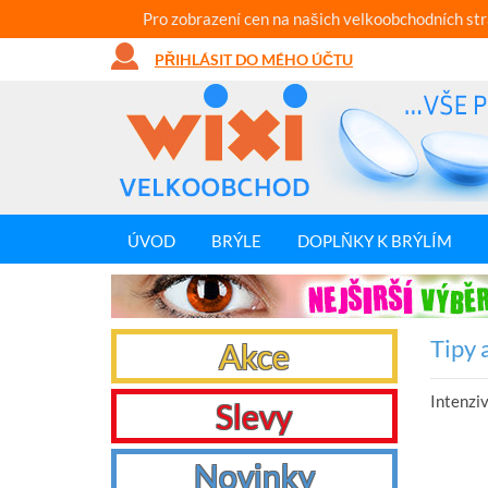
Pro zobrazení cen na našich velkoobchodních st
PŘIHLÁSIT DO MÉHO ÚČTU
ÚVOD
BRÝLE
DOPLŇKY K BRÝLÍM
Tipy 
Akce
Intenzi
Slevy
Novinky