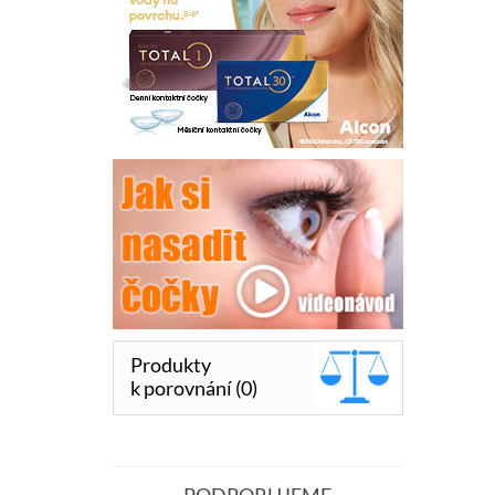
Produkty
k porovnání (0)
PODPORUJEME