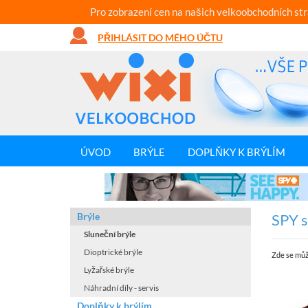
Pro zobrazení cen na našich velkoobchodních st
PŘIHLÁSIT DO MÉHO ÚČTU
ÚVOD
BRÝLE
DOPLŇKY K BRÝLÍM
Brýle
SPY 
Sluneční brýle
Dioptrické brýle
Zde se můž
Lyžařské brýle
Náhradní díly - servis
Doplňky k brýlím