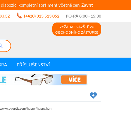
 dispozici kompletní sortiment včetně cen.
Zavřít
XI.CZ
(+420) 325 513 052
PO-PÁ 8:00 - 15:30
VYŽÁDAT NÁVŠTĚVU
OBCHODNÍHO ZÁSTUPCE
DRA
PŘÍSLUŠENSTVÍ
//www.spyoptic.com/happy/happy.html