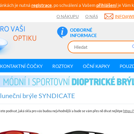
ránkách je nutná
registrace
, po schválení a Vašem
přihlášení
je Vám k
O NÁKUPU
O NÁS
INFO@WI
ODBORNÉ
INFORMACE
KONTAKTNÍ ČOČKY
ROZTOKY
OČNÍ KAPKY
POUZ
sluneční brýle SYNDICATE
ete podívat, jaká skla pro vás budou nejvhodnější a bude se vám přes ně dívat nejlépe
https: