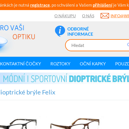
ránkách je nutná
registrace
, po schválení a Vašem
přihlášení
je Vám k
O NÁKUPU
O NÁS
INFO@WI
ODBORNÉ
INFORMACE
KONTAKTNÍ ČOČKY
ROZTOKY
OČNÍ KAPKY
POUZ
ioptrické brýle Felix