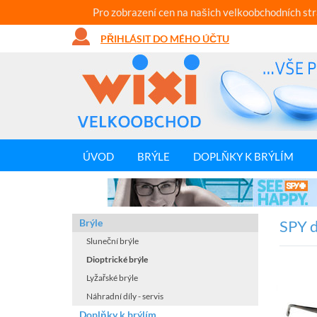
Pro zobrazení cen na našich velkoobchodních st
PŘIHLÁSIT DO MÉHO ÚČTU
ÚVOD
BRÝLE
DOPLŇKY K BRÝLÍM
Brýle
SPY d
Sluneční brýle
Dioptrické brýle
Lyžařské brýle
Náhradní díly - servis
Doplňky k brýlím