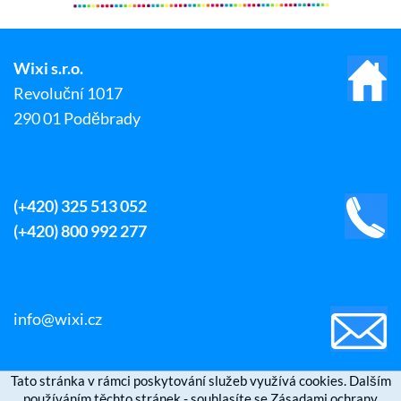
Wixi s.r.o.
Revoluční 1017
290 01 Poděbrady
(+420) 325 513 052
(+420) 800 992 277
info@wixi.cz
Tato stránka v rámci poskytování služeb využívá cookies. Dalším
používáním těchto stránek - souhlasíte se Zásadami ochrany