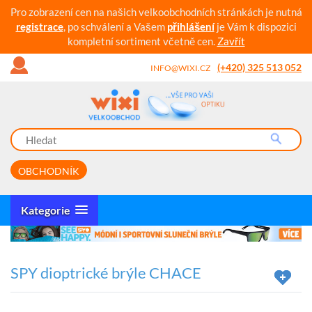
Pro zobrazení cen na našich velkoobchodních stránkách je nutná
registrace
, po schválení a Vašem
přihlášení
je Vám k dispozici
kompletní sortiment včetně cen.
Zavřít
(+420) 325 513 052
INFO@WIXI.CZ
OBCHODNÍK
Kategorie
SPY dioptrické brýle CHACE