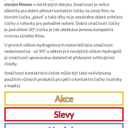
slzným filmem
v místě jejich dotyku. Smáčivost je velice
důležitá pro dobré přilnutí kontaktní čočky na slzný film, na
kterém čočka „plave“ a také díky ní je umožněno dobré zvlhčení
čočky a rohovky pro pohodlné nošení. Dobrá smáčivost čočky
je pod úhlem 30°, čočka je tak obtékána jemnou kompaktní
vrstvou slzného filmu.
U prvních silikon-hydrogelových materiálů byla smáčivost
nedostatečná - až 90°, u některých novějších silikon-hydrogelů
je smáčivost upravována dodatečně přidanými zvlhčujícími
činidly.
Smáčivost kontaktních čoček může být také ovlivňována
použitím různých produktů pro péči o kontaktní čočky (roztoky
a kapky).
Akce
Slevy