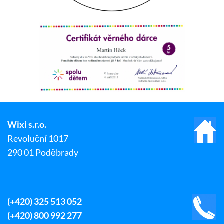
Wixi s.r.o.
Revoluční 1017
290 01 Poděbrady
(+420) 325 513 052
(+420) 800 992 277