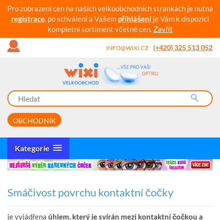
Pro zobrazení cen na našich velkoobchodních stránkách je nutná
registrace
, po schválení a Vašem
přihlášení
je Vám k dispozici
kompletní sortiment včetně cen.
Zavřít
(+420) 325 513 052
INFO@WIXI.CZ
OBCHODNÍK
Kategorie
Smáčivost povrchu kontaktní čočky
je vyjádřena
úhlem, který je svírán mezi kontaktní čočkou a