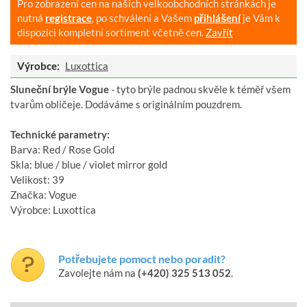
Pro zobrazení cen na našich velkoobchodních stránkách je
nutná
registrace
, po schválení a Vašem
přihlášení
je Vám k
dispozici kompletní sortiment včetně cen.
Zavřít
Výrobce:
Luxottica
Sluneční brýle Vogue
- tyto brýle padnou skvěle k téměř všem
tvarům obličeje. Dodáváme s originálním pouzdrem.
Technické parametry:
Barva: Red / Rose Gold
Skla: blue / blue / violet mirror gold
Velikost: 39
Značka: Vogue
Výrobce: Luxottica
Potřebujete pomoct nebo poradit?
Zavolejte nám na
(+420) 325 513 052
.