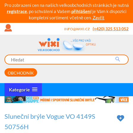
Pro zobrazení cen na našich velkoobchodních stránkách je nutná
registrace
, po schválení a Vašem
přihlášení
je Vám k dispozici
kompletní sortiment včetně cen.
Zavřít
(+420) 325 513 052
INFO@WIXI.CZ
OBCHODNÍK
Kategorie
Sluneční brýle Vogue VO 4149S
50756H