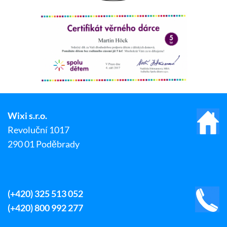
Wixi s.r.o.
Revoluční 1017
290 01 Poděbrady
(+420) 325 513 052
(+420) 800 992 277