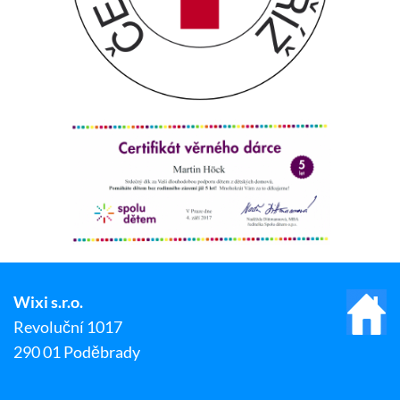
Wixi s.r.o.
Revoluční 1017
290 01 Poděbrady