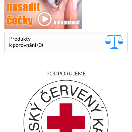
Produkty
k porovnání (0)
PODPORUJEME