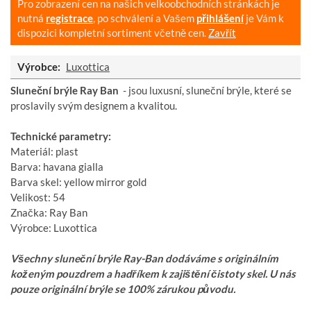
Pro zobrazení cen na našich velkoobchodních stránkách je
nutná
registrace
, po schválení a Vašem
přihlášení
je Vám k
dispozici kompletní sortiment včetně cen.
Zavřít
Výrobce:
Luxottica
Sluneční brýle Ray Ban
- jsou luxusní, sluneční brýle, které se
proslavily svým designem a kvalitou.
Technické parametry:
Materiál: plast
Barva: havana gialla
Barva skel: yellow mirror gold
Velikost: 54
Značka: Ray Ban
Výrobce: Luxottica
Všechny sluneční brýle Ray-Ban dodáváme s originálním
koženým pouzdrem a hadříkem k zajištění čistoty skel. U nás
pouze originální brýle se 100% zárukou původu.