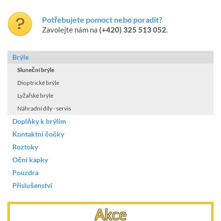
Potřebujete pomoct nebo poradit?
Zavolejte nám na
(+420) 325 513 052
.
Brýle
Sluneční brýle
Dioptrické brýle
Lyžařské brýle
Náhradní díly - servis
Doplňky k brýlím
Kontaktní čočky
Roztoky
Oční kapky
Pouzdra
Příslušenství
Akce