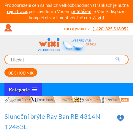
Pro zobrazení cen na našich velkoobchodních stránkách je nutná
registrace
, po schválení a Vašem
přihlášení
je Vám k dispozici
kompletní sortiment včetně cen.
Zavřít
(+420) 325 513 052
INFO@WIXI.CZ
OBCHODNÍK
Kategorie
Sluneční brýle Ray Ban RB 4314N
12483L