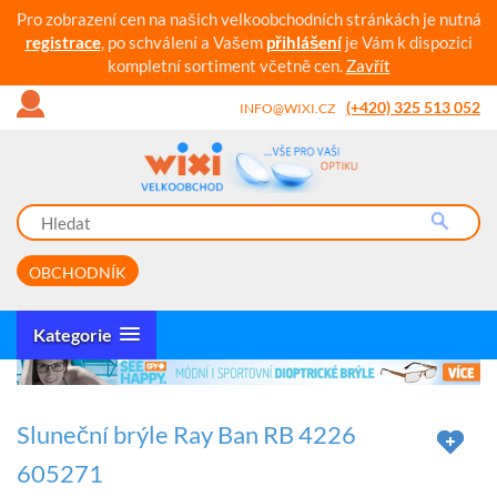
Pro zobrazení cen na našich velkoobchodních stránkách je nutná
registrace
, po schválení a Vašem
přihlášení
je Vám k dispozici
kompletní sortiment včetně cen.
Zavřít
(+420) 325 513 052
INFO@WIXI.CZ
OBCHODNÍK
Kategorie
Sluneční brýle Ray Ban RB 4226
605271