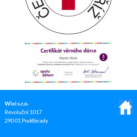
Wixi s.r.o.
Revoluční 1017
290 01 Poděbrady