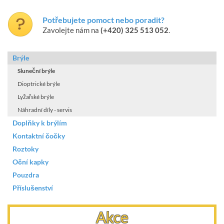
Potřebujete pomoct nebo poradit?
Zavolejte nám na
(+420) 325 513 052
.
Brýle
Sluneční brýle
Dioptrické brýle
Lyžařské brýle
Náhradní díly - servis
Doplňky k brýlím
Kontaktní čočky
Roztoky
Oční kapky
Pouzdra
Příslušenství
Akce