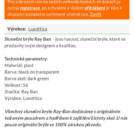
Pro zobrazení cen na našich velkoobchodních stránkách je
nutná
registrace
, po schválení a Vašem
přihlášení
je Vám k
dispozici kompletní sortiment včetně cen.
Zavřít
Výrobce:
Luxottica
Sluneční brýle Ray Ban
- jsou luxusní, sluneční brýle, které se
proslavily svým designem a kvalitou.
Technické parametry:
Materiál: plast
Barva: black on transparent
Barva skel: dark green
Velikost: 56
Značka: Ray Ban
Výrobce: Luxottica
Všechny sluneční brýle Ray-Ban dodáváme s originálním
koženým pouzdrem a hadříkem k zajištění čistoty skel. U nás
pouze originální brýle se 100% zárukou původu.