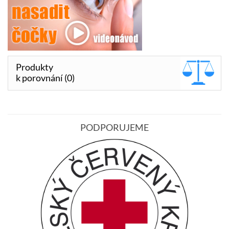
Produkty
k porovnání (0)
PODPORUJEME