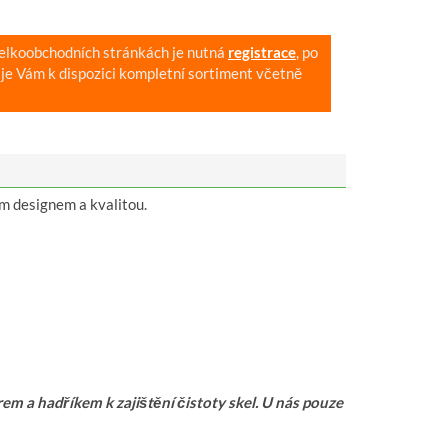
velkoobchodních stránkách je nutná
registrace
, po
je Vám k dispozici kompletní sortiment včetně
vým designem a kvalitou.
 a hadříkem k zajištění čistoty skel. U nás pouze