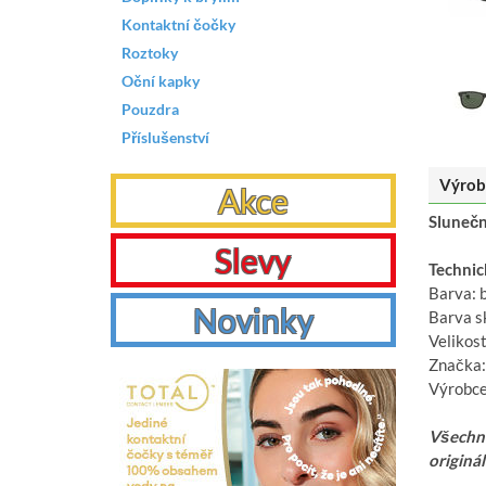
Kontaktní čočky
Roztoky
Oční kapky
Pouzdra
Příslušenství
Výrob
Akce
Slunečn
Slevy
Technic
Barva: 
Novinky
Barva s
Velikost
Značka:
Výrobce
Všechny
originá