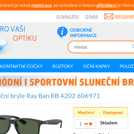
ránkách je nutná
registrace
, po schválení a Vašem
přihlášení
je Vám k
O NÁKUPU
O NÁS
INFO@WI
ODBORNÉ
INFORMACE
KONTAKTNÍ ČOČKY
ROZTOKY
OČNÍ KAPKY
POUZ
ční brýle Ray Ban RB 4202 606971
Množství
Dostupnost
Skladem