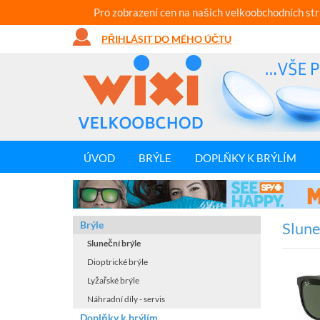
Pro zobrazení cen na našich velkoobchodních st
PŘIHLÁSIT DO MÉHO ÚČTU
ÚVOD
BRÝLE
DOPLŇKY K BRÝLÍM
Brýle
Slune
Sluneční brýle
Dioptrické brýle
Lyžařské brýle
Náhradní díly - servis
Doplňky k brýlím