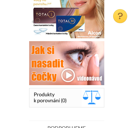
Produkty
k porovnání (0)
PODPORUJEME