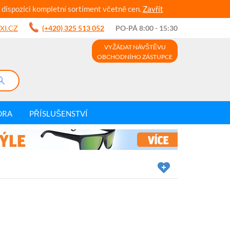
 dispozici kompletní sortiment včetně cen.
Zavřít
XI.CZ
(+420) 325 513 052
PO-PÁ 8:00 - 15:30
VYŽÁDAT NÁVŠTĚVU
OBCHODNÍHO ZÁSTUPCE
DRA
PŘÍSLUŠENSTVÍ