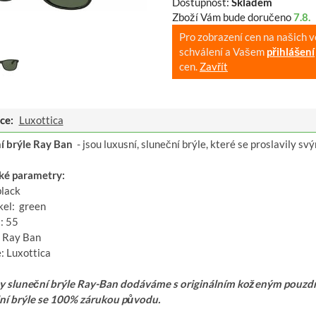
Dostupnost:
Skladem
Zboží Vám bude doručeno
7.8.
Pro zobrazení cen na našich 
schválení a Vašem
přihlášení
cen.
Zavřít
ce:
Luxottica
í brýle Ray Ban
- jsou luxusní, sluneční brýle, které se proslavily s
ké parametry:
black
kel: green
: 55
 Ray Ban
: Luxottica
 sluneční brýle Ray-Ban dodáváme s originálním koženým pouzdrem
lní brýle se 100% zárukou původu.