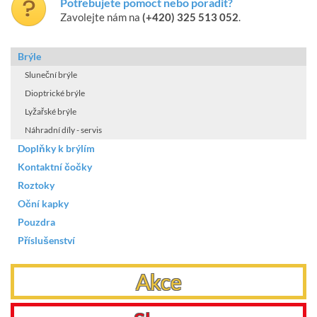
Potřebujete pomoct nebo poradit?
Zavolejte nám na
(+420) 325 513 052
.
Brýle
Sluneční brýle
Dioptrické brýle
Lyžařské brýle
Náhradní díly - servis
Doplňky k brýlím
Kontaktní čočky
Roztoky
Oční kapky
Pouzdra
Příslušenství
Akce