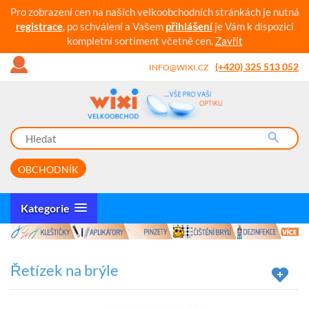
Pro zobrazení cen na našich velkoobchodních stránkách je nutná
registrace
, po schválení a Vašem
přihlášení
je Vám k dispozici
kompletní sortiment včetně cen.
Zavřít
(+420) 325 513 052
INFO@WIXI.CZ
OBCHODNÍK
Kategorie
Řetízek na brýle