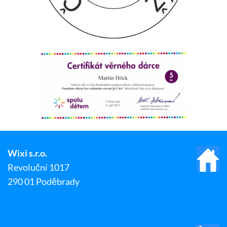
Wixi s.r.o.
Revoluční 1017
290 01 Poděbrady