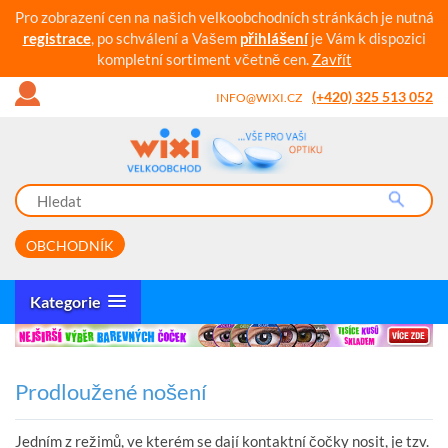
Pro zobrazení cen na našich velkoobchodních stránkách je nutná
registrace
, po schválení a Vašem
přihlášení
je Vám k dispozici
kompletní sortiment včetně cen.
Zavřít
(+420) 325 513 052
INFO@WIXI.CZ
OBCHODNÍK
Kategorie
Prodloužené nošení
Jedním z režimů, ve kterém se dají kontaktní čočky nosit, je tzv.