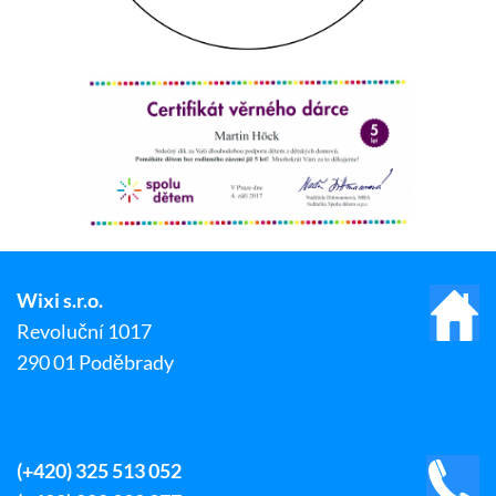
Wixi s.r.o.
Revoluční 1017
290 01 Poděbrady
(+420) 325 513 052