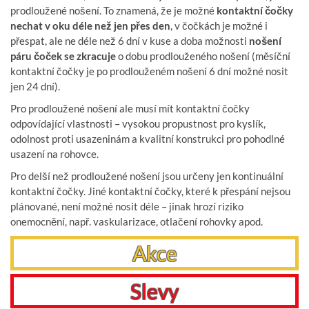
prodloužené nošení. To znamená, že je možné
kontaktní čočky
nechat v oku déle než jen přes den
, v čočkách je možné i
přespat, ale ne déle než 6 dní v kuse a doba možnosti
nošení
páru čoček se zkracuje
o dobu prodlouženého nošení (měsíční
kontaktní čočky je po prodlouženém nošení 6 dní možné nosit
jen 24 dní).
Pro prodloužené nošení ale musí mít kontaktní čočky
odpovídající vlastnosti – vysokou propustnost pro kyslík,
odolnost proti usazeninám a kvalitní konstrukci pro pohodlné
usazení na rohovce.
Pro delší než prodloužené nošení jsou určeny jen kontinuální
kontaktní čočky. Jiné kontaktní čočky, které k přespání nejsou
plánované, není možné nosit déle – jinak hrozí riziko
onemocnění, např. vaskularizace, otlačení rohovky apod.
Akce
Slevy