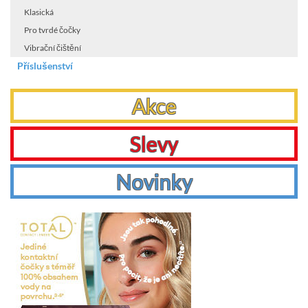
Klasická
Pro tvrdé čočky
Vibrační čištění
Příslušenství
Akce
Slevy
Novinky