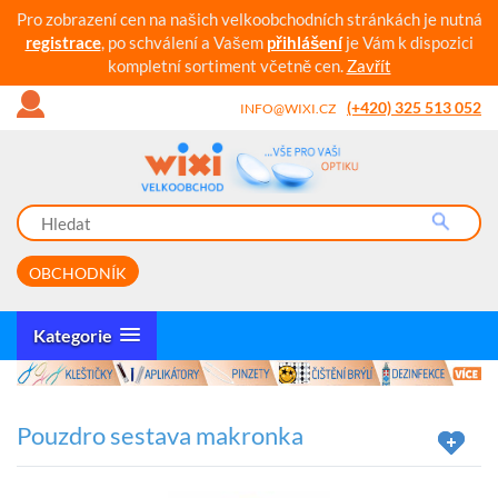
Pro zobrazení cen na našich velkoobchodních stránkách je nutná
registrace
, po schválení a Vašem
přihlášení
je Vám k dispozici
kompletní sortiment včetně cen.
Zavřít
(+420) 325 513 052
INFO@WIXI.CZ
OBCHODNÍK
Kategorie
Pouzdro sestava makronka