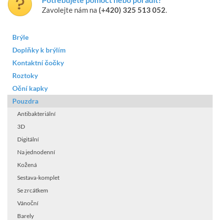
Zavolejte nám na
(+420) 325 513 052
.
Brýle
Doplňky k brýlím
Kontaktní čočky
Roztoky
Oční kapky
Pouzdra
Antibakteriální
3D
Digitální
Na jednodenní
Kožená
Sestava-komplet
Se zrcátkem
Vánoční
Barely