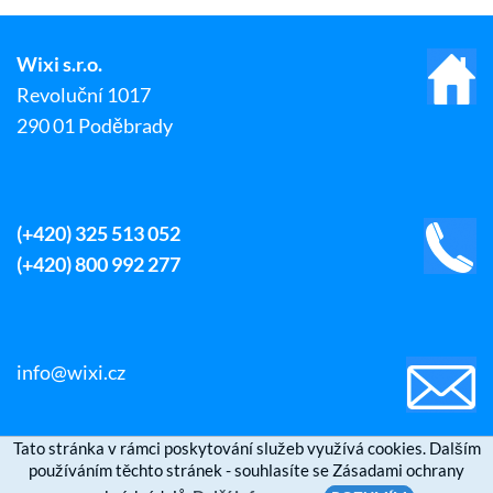
Wixi s.r.o.
Revoluční 1017
290 01 Poděbrady
(+420) 325 513 052
(+420) 800 992 277
info@wixi.cz
Tato stránka v rámci poskytování služeb využívá cookies. Dalším
používáním těchto stránek - souhlasíte se Zásadami ochrany