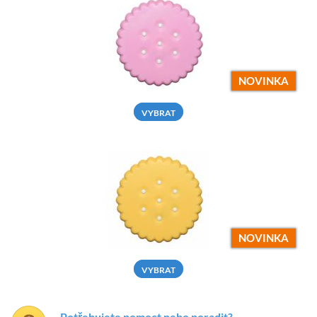
NOVINKA
VYBRAT
NOVINKA
VYBRAT
Potřebujete pomoct nebo poradit?