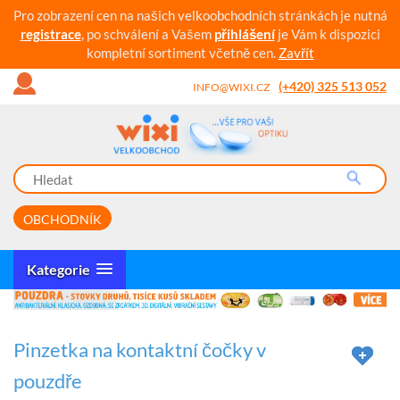
Pro zobrazení cen na našich velkoobchodních stránkách je nutná
registrace
, po schválení a Vašem
přihlášení
je Vám k dispozici
kompletní sortiment včetně cen.
Zavřít
(+420) 325 513 052
INFO@WIXI.CZ
OBCHODNÍK
Kategorie
Pinzetka na kontaktní čočky v
pouzdře