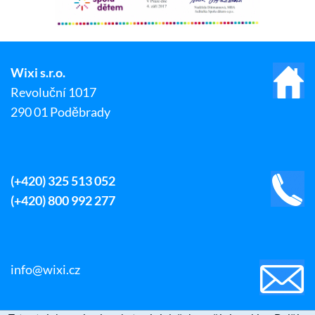
Wixi s.r.o.
Revoluční 1017
290 01 Poděbrady
(+420) 325 513 052
(+420) 800 992 277
info@wixi.cz