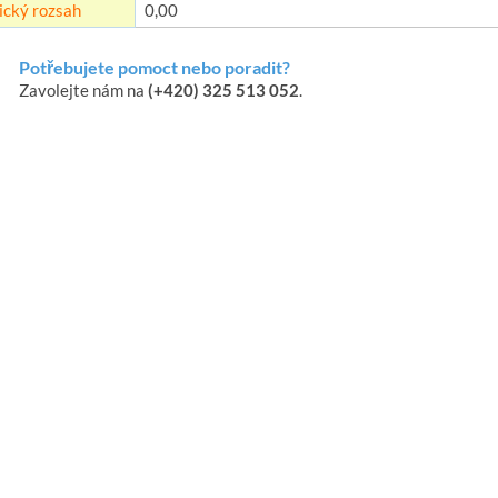
ický rozsah
0,00
Potřebujete pomoct nebo poradit?
Zavolejte nám na
(+420) 325 513 052
.