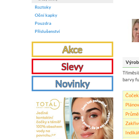
Roztoky
Oční kapky
Pouzdra
Příslušenství
Akce
Výrob
Slevy
Tříměsí
barvy fu
Novinky
Čoček 
Plánov
Průmě
Zakřiv
Indikát