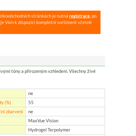
velkoobchodních stránkách je nutná
registrace
, po
je Vám k dispozici kompletní sortiment včetně
ivými tóny a přirozeným vzhledem. Všechny živé
ne
y (%)
55
ní zbarvení
ne
MaxVue Vision
Hydrogel Terpolymer