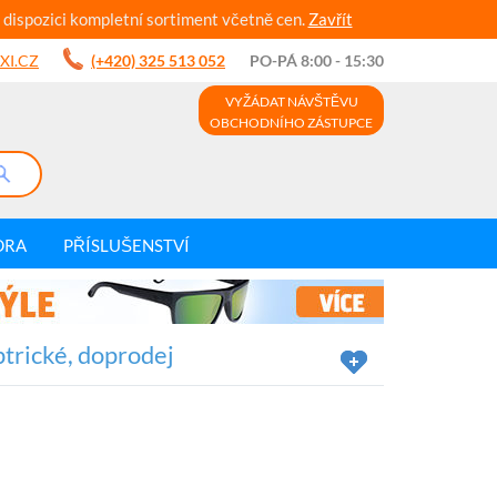
 dispozici kompletní sortiment včetně cen.
Zavřít
XI.CZ
(+420) 325 513 052
PO-PÁ 8:00 - 15:30
VYŽÁDAT NÁVŠTĚVU
OBCHODNÍHO ZÁSTUPCE
DRA
PŘÍSLUŠENSTVÍ
ptrické, doprodej