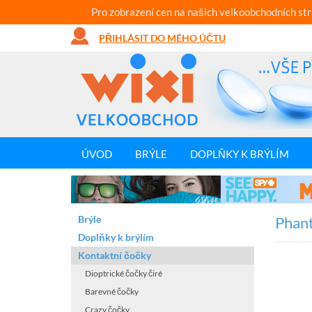
Pro zobrazení cen na našich velkoobchodních st
PŘIHLÁSIT DO MÉHO ÚČTU
ÚVOD
BRÝLE
DOPLŇKY K BRÝLÍM
Brýle
Phant
Doplňky k brýlím
Kontaktní čočky
Dioptrické čočky čiré
Barevné čočky
Crazy čočky