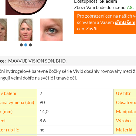
Dostupnost:
Skladem
Zboží Vám bude doručeno
7.8.
Pro zobrazení cen na našich 
schválení a Vašem
přihlášení
cen.
Zavřít
ce:
MAXVUE VISION SDN. BHD.
ční hydrogelové barevné čočky série Vivid dosáhly rovnováhy mezi ž
ngují velmi dobře na světlé i tmavé oči.
v balení
2
UV filtr
aná výměna (dní)
90
Obsah vod
r (mm)
14,0
Manipulač
ení
8.6
Výrobce
or rub-líc
ne
Materiál