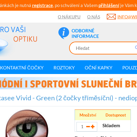
ránkách je nutná
registrace
, po schválení a Vašem
přihlášení
je Vám k
O NÁKUPU
O NÁS
INFO@WI
ODBORNÉ
INFORMACE
KONTAKTNÍ ČOČKY
ROZTOKY
OČNÍ KAPKY
POUZ
asee Vivid - Green (2 čočky tříměsíční) - nedio
Množství
Dostupnost
Skladem