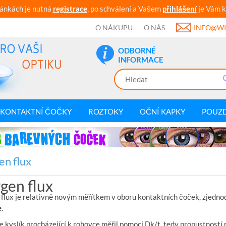
ránkách je nutná
registrace
, po schválení a Vašem
přihlášení
je Vám k
O NÁKUPU
O NÁS
INFO@WI
ODBORNÉ
INFORMACE
KONTAKTNÍ ČOČKY
ROZTOKY
OČNÍ KAPKY
POUZ
n flux
gen flux
flux je relativně novým měřítkem v oboru kontaktních čoček, zjedn
e
.
 kyslík procházející k rohovce měřil pomocí Dk/t, tedy propustností m