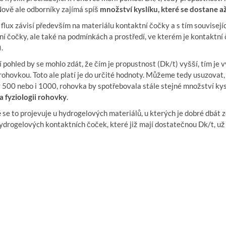
Nově ale odborníky zajímá spíš
množství kyslíku, které se dostane 
lux závisí především na materiálu kontaktní čočky a s tím souvisejíc
í čočky, ale také na podmínkách a prostředí, ve kterém je kontaktní č
.
 pohled by se mohlo zdát, že čím je propustnost (Dk/t) vyšší, tím je v
rohovkou. Toto ale platí je do určité hodnoty. Můžeme tedy usuzovat, 
 500 nebo i 1000, rohovka by spotřebovala stále stejné množství kys
a fyziologii rohovky
.
se to projevuje u hydrogelových materiálů, u kterých je dobré dbát 
ydrogelových kontaktních čoček, které již mají dostatečnou Dk/t, už