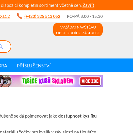
 dispozici kompletní sortiment včetně cen.
Zavřít
XI.CZ
(+420) 325 513 052
PO-PÁ 8:00 - 15:30
VYŽÁDAT NÁVŠTĚVU
OBCHODNÍHO ZÁSTUPCE
DRA
PŘÍSLUŠENSTVÍ
odušeně se dá pojmenovat jako
dostupnost kyslíku
ateriálu čočky pro kyslík v závislosti na tloušťce