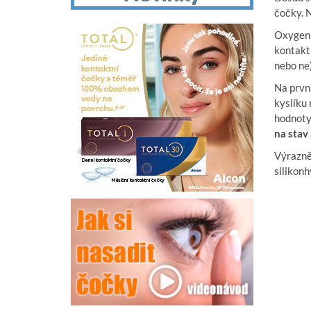
čočky. 
Oxygen f
kontaktn
nebo ne)
Na první
kyslíku 
hodnoty
na stav 
Výrazně 
silikonh