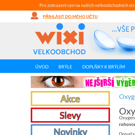
Pro zobrazení cen na našich velkoobchodních st
PŘIHLÁSIT DO MÉHO ÚČTU
ÚVOD
BRÝLE
DOPLŇKY K BRÝLÍM
Oxyge
Akce
Oxy
Slevy
Oxygen 
rohovc
Novinky
Dosud se