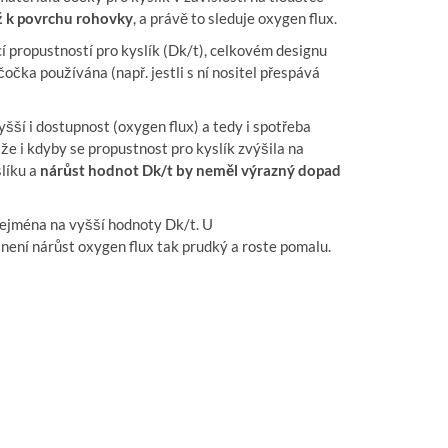
až k povrchu rohovky
, a právě to sleduje oxygen flux.
í propustností pro kyslík (Dk/t), celkovém designu
očka používána (např. jestli s ní nositel přespává
yšší i dostupnost (oxygen flux) a tedy i spotřeba
že i kdyby se propustnost pro kyslík zvýšila na
líku a
nárůst hodnot Dk/t by neměl výrazný dopad
zejména na vyšší hodnoty Dk/t. U
 není nárůst oxygen flux tak prudký a roste pomalu.