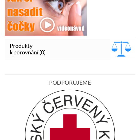
Produkty
k porovnání (0)
PODPORUJEME