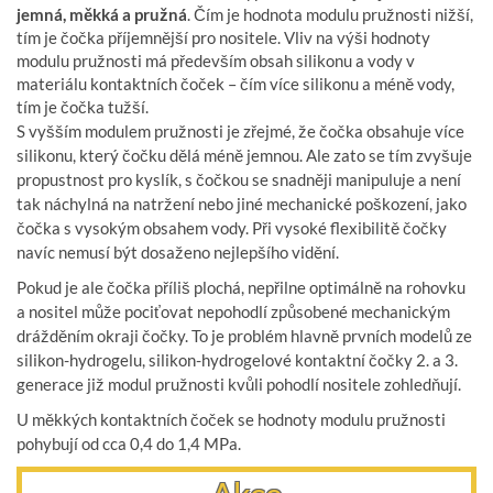
jemná, měkká a pružná
. Čím je hodnota modulu pružnosti nižší,
tím je čočka příjemnější pro nositele. Vliv na výši hodnoty
modulu pružnosti má především obsah silikonu a vody v
materiálu kontaktních čoček – čím více silikonu a méně vody,
tím je čočka tužší.
S vyšším modulem pružnosti je zřejmé, že čočka obsahuje více
silikonu, který čočku dělá méně jemnou. Ale zato se tím zvyšuje
propustnost pro kyslík, s čočkou se snadněji manipuluje a není
tak náchylná na natržení nebo jiné mechanické poškození, jako
čočka s vysokým obsahem vody. Při vysoké flexibilitě čočky
navíc nemusí být dosaženo nejlepšího vidění.
Pokud je ale čočka příliš plochá, nepřilne optimálně na rohovku
a nositel může pociťovat nepohodlí způsobené mechanickým
drážděním okraji čočky. To je problém hlavně prvních modelů ze
silikon-hydrogelu, silikon-hydrogelové kontaktní čočky 2. a 3.
generace již modul pružnosti kvůli pohodlí nositele zohledňují.
U měkkých kontaktních čoček se hodnoty modulu pružnosti
pohybují od cca 0,4 do 1,4 MPa.