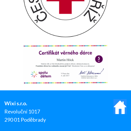
Wixi s.r.o.
Revoluční 1017
290 01 Poděbrady