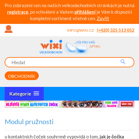
Pro zobrazení cen na našich velkoobchodních stránkách je nutná
registrace
, po schválení a Vašem
přihlášení
je Vám k dispozici
kompletní sortiment včetně cen.
Zavřít
(+420) 325 513 052
INFO@WIXI.CZ
OBCHODNÍK
Kategorie
Modul pružnosti
u kontaktních čoček souhrnně vypovídá o tom,
jak je čočka