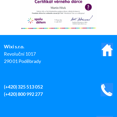
Wixi s.r.o.
Revoluční 1017
290 01 Poděbrady
(+420) 325 513 052
(+420) 800 992 277