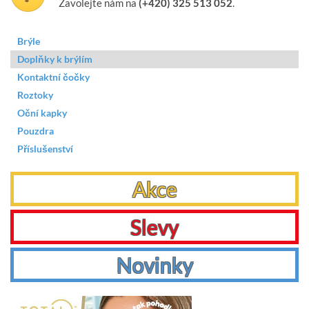
Zavolejte nám na
(+420) 325 513 052
.
Brýle
Doplňky k brýlím
Kontaktní čočky
Roztoky
Oční kapky
Pouzdra
Příslušenství
Akce
Slevy
Novinky