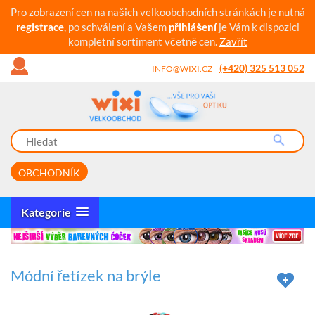
Pro zobrazení cen na našich velkoobchodních stránkách je nutná
registrace
, po schválení a Vašem
přihlášení
je Vám k dispozici
kompletní sortiment včetně cen.
Zavřít
(+420) 325 513 052
INFO@WIXI.CZ
OBCHODNÍK
Kategorie
Módní řetízek na brýle