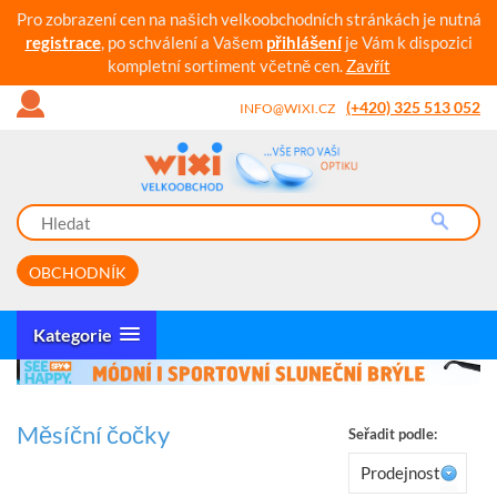
Pro zobrazení cen na našich velkoobchodních stránkách je nutná
registrace
, po schválení a Vašem
přihlášení
je Vám k dispozici
kompletní sortiment včetně cen.
Zavřít
(+420) 325 513 052
INFO@WIXI.CZ
OBCHODNÍK
Kategorie
Měsíční čočky
Seřadit podle:
Prodejnost