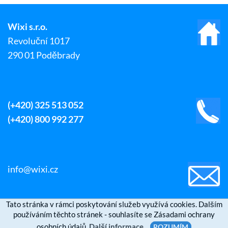
Wixi s.r.o.
Revoluční 1017
290 01 Poděbrady
(+420) 325 513 052
(+420) 800 992 277
info@wixi.cz
Tato stránka v rámci poskytování služeb využívá cookies. Dalším
používáním těchto stránek - souhlasíte se Zásadami ochrany
osobních údajů.
Další informace
ROZUMÍM