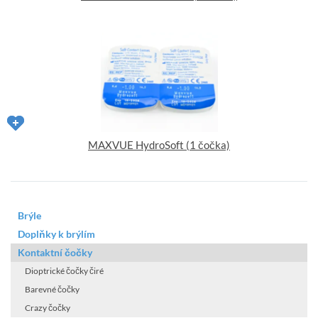
MAXVUE HydroSoft (1 čočka)
Brýle
Doplňky k brýlím
Kontaktní čočky
Dioptrické čočky čiré
Barevné čočky
Crazy čočky