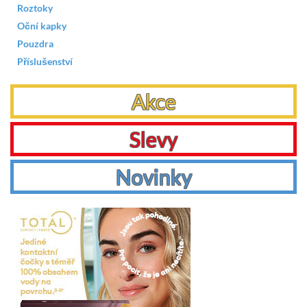
Roztoky
Oční kapky
Pouzdra
Příslušenství
Akce
Slevy
Novinky