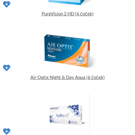
PureVision 2 HD (6 čoček)
Air Optix Night & Day Aqua (6 čoček)