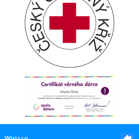
Wixi s.r.o.