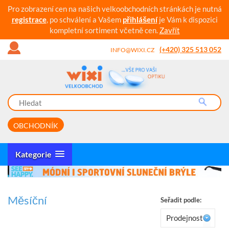
Pro zobrazení cen na našich velkoobchodních stránkách je nutná
registrace
, po schválení a Vašem
přihlášení
je Vám k dispozici
kompletní sortiment včetně cen.
Zavřít
(+420) 325 513 052
INFO@WIXI.CZ
OBCHODNÍK
Kategorie
Měsíční
Seřadit podle:
Prodejnost