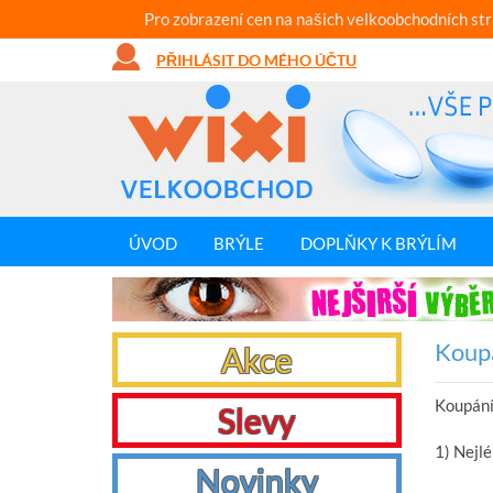
Pro zobrazení cen na našich velkoobchodních st
PŘIHLÁSIT DO MÉHO ÚČTU
ÚVOD
BRÝLE
DOPLŇKY K BRÝLÍM
Koupá
Akce
Koupání 
Slevy
1) Nejlé
Novinky