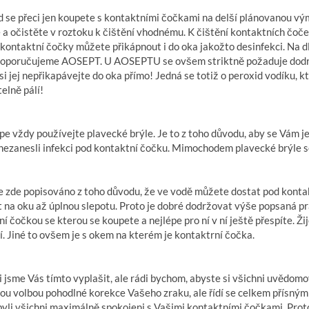
d se přeci jen koupete s kontaktními čočkami na delší plánovanou v
a očistěte v roztoku k čištění vhodnému. K čištění kontaktních čoče
kontaktní čočky můžete přikápnout i do oka jakožto desinfekci. Na d
oporučujeme AOSEPT. U AOSEPTU se ovšem striktně požaduje dodrž
si jej nepřikapávejte do oka přímo! Jedná se totiž o peroxid vodíku, 
elně pálí!
pe vždy používejte plavecké brýle. Je to z toho důvodu, aby se Vám je
ezanesli infekci pod kontaktní čočku. Mimochodem plavecké brýle se 
je zde popisováno z toho důvodu, že ve vodě můžete dostat pod konta
t na oku až úplnou slepotu. Proto je dobré dodržovat výše popsaná 
í čočkou se kterou se koupete a nejlépe pro ní v ní ještě přespíte. Ži
. Jiné to ovšem je s okem na kterém je kontaktrní čočka.
 jsme Vás tímto vyplašit, ale rádi bychom, abyste si všichni uvědomo
u volbou pohodlné korekce Vašeho zraku, ale řídí se celkem přísnými
byli všichni maximálně spokojeni s Vašimi kontaktními čočkami. Prot