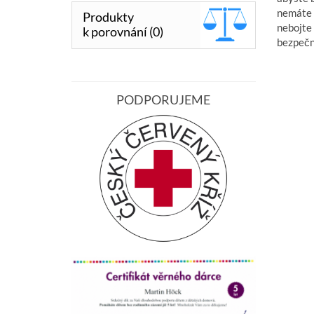
nemáte č
Produkty
nebojte
k porovnání (0)
bezpečn
PODPORUJEME