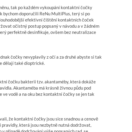
ýměnu, tak po každém vykoupání kontaktní čočky
k bychom doporučili ReNu MultiPlus, terý si po
louhodobější efektivní čištění kontaktních čoček
ovat očistný postup popsaný v návodu a v žádném
který perfektně desinfikuje, ovšem bez neutralizace
dnak čočky nevyplavily z očí a za druhé abyste si tak
dělají také dioptrické.
ktní čočku bakterii tzv. akantaméby, která dokáže
pravidla. Akantaméba má krásně živnou půdu pod
je ve vodě a na oku bez kontaktní čočky se jen tak
vali, že kontaktní čočky jsou sice snadnou a cenově
 pravidly, která jsou nezbytně nutná dodržovat,
o v případě dodržování výše popsaných rad, se