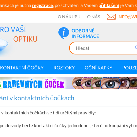
ránkách je nutná
registrace
, po schválení a Vašem
přihlášení
je Vám k
O NÁKUPU
O NÁS
INFO@WI
ODBORNÉ
INFORMACE
KONTAKTNÍ ČOČKY
ROZTOKY
OČNÍ KAPKY
POUZ
ní v kontaktních čočkách
v kontaktních čočkách se řídí určitými pravidly:
pe do vody berte kontaktní čočky jednodenní, které po koupání vyhod