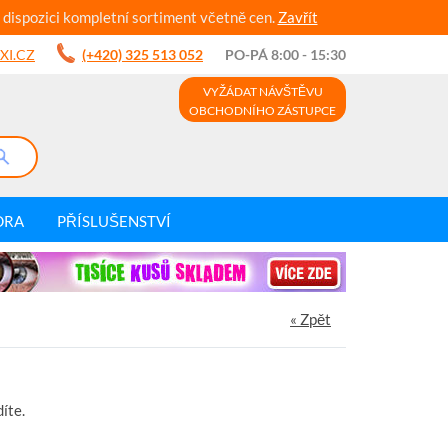
 dispozici kompletní sortiment včetně cen.
Zavřít
XI.CZ
(+420) 325 513 052
PO-PÁ 8:00 - 15:30
VYŽÁDAT NÁVŠTĚVU
OBCHODNÍHO ZÁSTUPCE
DRA
PŘÍSLUŠENSTVÍ
« Zpět
íte.