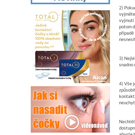
2) Poku
vyjměte 
vyjmutí 
potom d
případě 
nesnesit
3) Nejlé
snadno n
4) Vše 
způsobi
kontaktn
neuchytí
Nechtěli
dostupno
abyste 