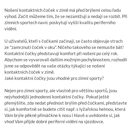
Nošení kontaktních čoček v zimě má před brýlemi celou řadu
výhod. Začít můžeme tím, že se nezamlžují a nedají se rozbít. Při
zimních sportech navíc poskytují vyšší kvalitu periferního
vidění.
U uživatelů, kteří s čočkami začínají, se často objevuje strach
ze "zamrznutí čoček v oku". Ničeho takového se nemusíte bát!
Kontaktní čočky představují komfort při nošení po celý rok.
Abychom se vyvarovali dalším možným pochybnostem, rozhodli
jsme se odpovědět na vaše otázky týkající se nošení
kontaktních čoček v zimě.
Jaké kontaktní čočky jsou vhodné pro zimní sporty?
Nejen pro zimní sporty, ale vlastně pro většinu sportů, jsou
nejvhodnější jednodenní kontaktní čočky. Pokud ještě
přemýšlíte, zda nedat přednost brýlím před čočkami, představte
si, jak komfortně se budete cítit např. s lyžařskou helmou, která
Vám brýle pěkně přimáčkne k nosu i hlavě a uvědomte si, jak
vhod Vám přijde dobré periferní vidění na sjezdovce.