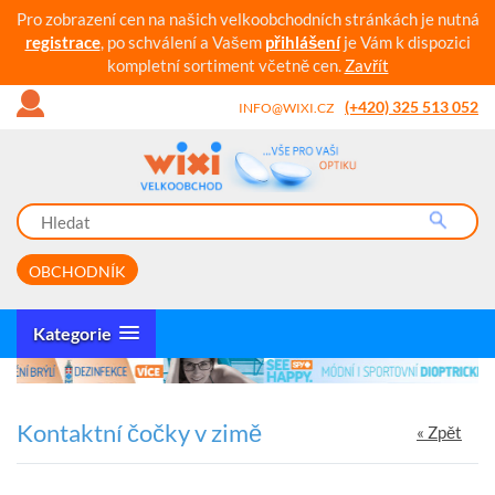
Pro zobrazení cen na našich velkoobchodních stránkách je nutná
registrace
, po schválení a Vašem
přihlášení
je Vám k dispozici
kompletní sortiment včetně cen.
Zavřít
(+420) 325 513 052
INFO@WIXI.CZ
OBCHODNÍK
Kategorie
Kontaktní čočky v zimě
« Zpět