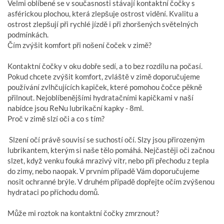
Velmi oblíbené se v současnosti stávají kontaktní čočky s
asférickou plochou, která zlepšuje ostrost vidění. Kvalitu a
ostrost zlepšují při rychlé jízdě i při zhoršených světelných
podmínkách.
Čím zvýšit komfort při nošení čoček v zimě?
Kontaktní čočky v oku dobře sedí, a to bez rozdílu na počasí.
Pokud chcete zvýšit komfort, zvláště v zimě doporučujeme
používání zvlhčujících kapiček, které pomohou čočce pěkně
přilnout. Nejoblíbenějšími hydratačními kapičkami v naší
nabídce jsou ReNu lubrikační kapky - 8ml.
Proč v zimě slzí oči a co s tím?
Slzení očí právě souvisí se suchostí očí. Slzy jsou přirozeným
lubrikantem, kterým si naše tělo pomáhá. Nejčastěji oči začnou
slzet, když venku fouká mrazivý vítr, nebo při přechodu z tepla
do zimy, nebo naopak. V prvním případě Vám doporučujeme
nosit ochranné brýle. V druhém případě dopřejte očím zvýšenou
hydrataci po příchodu domů.
Může mi roztok na kontaktní čočky zmrznout?