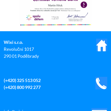
Wixi s.r.o.
Revoluční 1017
290 01 Poděbrady
(+420) 325 513 052
(+420) 800 992 277