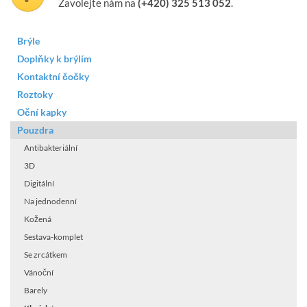
Zavolejte nám na
(+420) 325 513 052
.
Brýle
Doplňky k brýlím
Kontaktní čočky
Roztoky
Oční kapky
Pouzdra
Antibakteriální
3D
Digitální
Na jednodenní
Kožená
Sestava-komplet
Se zrcátkem
Vánoční
Barely