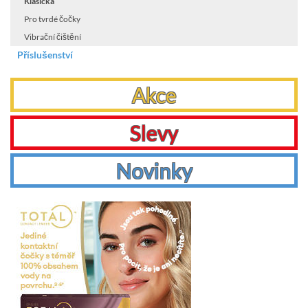
Klasická
Pro tvrdé čočky
Vibrační čištění
Příslušenství
Akce
Slevy
Novinky