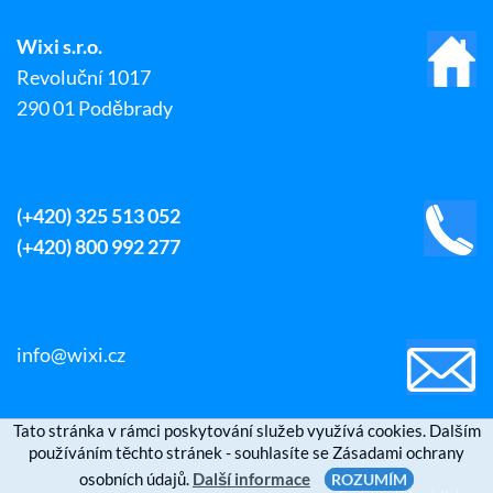
Wixi s.r.o.
Revoluční 1017
290 01 Poděbrady
(+420) 325 513 052
(+420) 800 992 277
info@wixi.cz
Tato stránka v rámci poskytování služeb využívá cookies. Dalším
používáním těchto stránek - souhlasíte se Zásadami ochrany
osobních údajů.
Další informace
ROZUMÍM