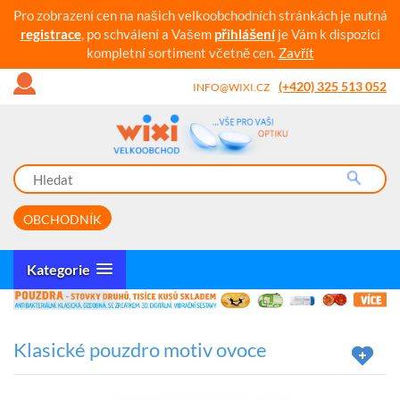
Pro zobrazení cen na našich velkoobchodních stránkách je nutná
registrace
, po schválení a Vašem
přihlášení
je Vám k dispozici
kompletní sortiment včetně cen.
Zavřít
(+420) 325 513 052
INFO@WIXI.CZ
OBCHODNÍK
Kategorie
Klasické pouzdro motiv ovoce