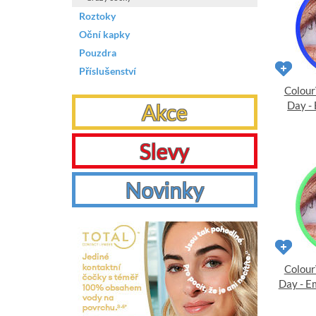
Roztoky
Oční kapky
Pouzdra
Příslušenství
Colour
Day - 
Akce
Slevy
Novinky
Colour
Day - E