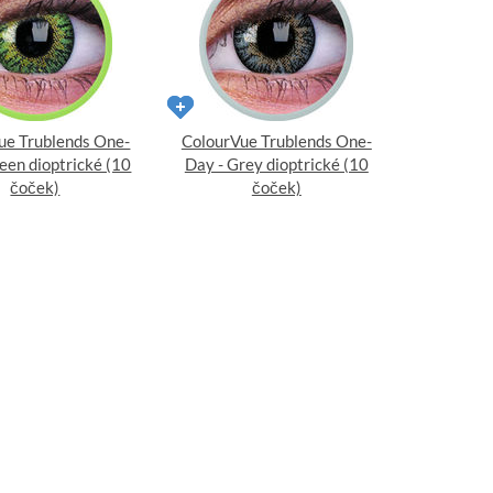
ue Trublends One-
ColourVue Trublends One-
een dioptrické (10
Day - Grey dioptrické (10
čoček)
čoček)