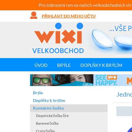
Pro zobrazení cen na našich velkoobchodních st
PŘIHLÁSIT DO MÉHO ÚČTU
ÚVOD
BRÝLE
DOPLŇKY K BRÝLÍM
Brýle
Jedn
Doplňky k brýlím
Kontaktní čočky
Dioptrické čočky čiré
Barevné čočky
Crazy čočky