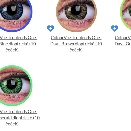
Vue Trublends One-
ColourVue Trublends One-
ColourV
Blue dioptrické (10
Day - Brown dioptrické (10
Day - Gr
čoček)
čoček)
Vue Trublends One-
merald dioptrické (10
čoček)