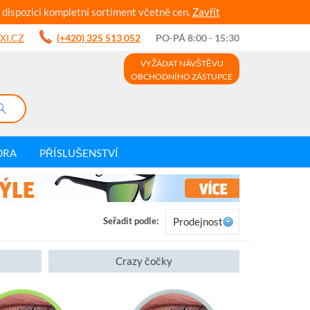
 dispozici kompletní sortiment včetně cen.
Zavřít
XI.CZ
(+420) 325 513 052
PO-PÁ 8:00 - 15:30
VYŽÁDAT NÁVŠTĚVU
OBCHODNÍHO ZÁSTUPCE
DRA
PŘÍSLUŠENSTVÍ
Seřadit podle:
Prodejnost
Crazy čočky