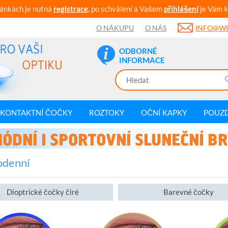
ránkách je nutná
registrace
, po schválení a Vašem
přihlášení
je Vám k
O NÁKUPU
O NÁS
INFO@WI
ODBORNÉ
INFORMACE
KONTAKTNÍ ČOČKY
ROZTOKY
OČNÍ KAPKY
POUZ
odenní
Dioptrické čočky čiré
Barevné čočky