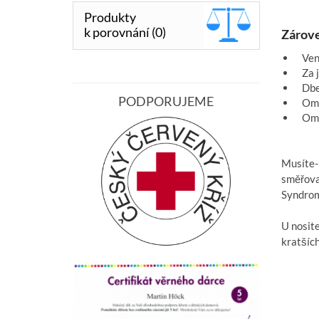
Produkty
k porovnání (0)
Zárove
Venk
Za j
Dbej
PODPORUJEME
Omez
Omez
Musíte-l
směřova
Syndrom
U nosite
kratších