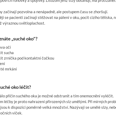
 povrch rohovky a spojivky. Lisozom jenž slzy obsahují, má protizánět
y začínají pozvolna a nenápadně, ale postupem času se zhoršují.
ji se pacienti začínají stěžovat na pálení v oku, pocit cizího tělíska, n
ž výraznou světloplachost.
znáte „suché oko"?
a očí
t sucha
t zrníčka pod kontaktní čočkou
ení
é mrkání
suché oko léčit?
lo příčin suchého oka je možné odstranit a tím onemocnění vyléčit.
 léčby je proto nahrazení přirozených slz umělými. Při mírných probl
jsou k dispozici poměrně velká množství. Nazývají se umělé slzy, neb
očních víček.