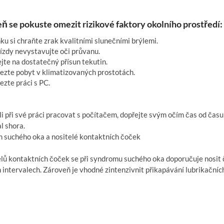
ň se pokuste omezit rizikové faktory okolního prostředí:
u si chraňte zrak kvalitními slunečními brýlemi.
ízdy nevystavujte oči průvanu.
te na dostatečný přísun tekutin.
te pobyt v klimatizovaných prostotách.
te práci s PC.
i při své práci pracovat s počítačem, dopřejte svým očím čas od čas
l shora.
 suchého oka a nositelé kontaktních čoček
lů kontaktních čoček se při syndromu suchého oka doporučuje nosit č
 intervalech. Zároveň je vhodné zintenzivnit přikapávání lubrikačníc