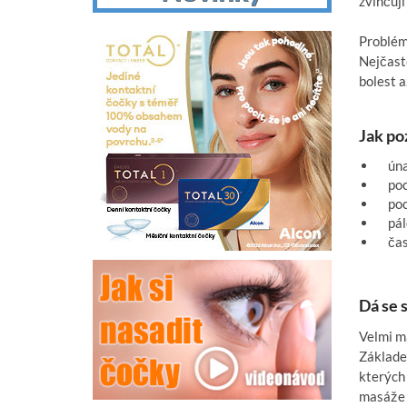
zvlhčují
Problém
Nejčastě
bolest a
Jak po
únav
poci
poci
pál
čast
Dá se 
Velmi má
Základem
kterých 
masáže 