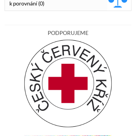
k porovnání (0)
PODPORUJEME