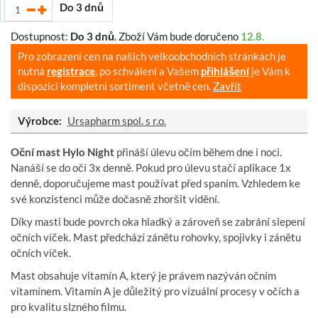
Do 3 dnů
Dostupnost:
Do 3 dnů
.
Zboží Vám bude doručeno
12.8.
Pro zobrazení cen na našich velkoobchodních stránkách je
nutná
registrace
, po schválení a Vašem
přihlášení
je Vám k
dispozici kompletní sortiment včetně cen.
Zavřít
Výrobce:
Ursapharm spol. s r.o.
Oční mast Hylo Night
přináší úlevu očím během dne i noci.
Nanáší se do očí 3x denně. Pokud pro úlevu stačí aplikace 1x
denně, doporučujeme mast používat před spaním. Vzhledem ke
své konzistenci může dočasně zhoršit vidění.
Díky masti bude povrch oka hladký a zároveň se zabrání slepení
očních víček. Mast předchází zánětu rohovky, spojivky i zánětu
očních víček.
Mast obsahuje vitamín A, který je právem nazýván očním
vitamínem. Vitamín A je důležitý pro vizuální procesy v očích a
pro kvalitu slzného filmu.