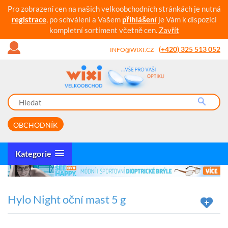
Pro zobrazení cen na našich velkoobchodních stránkách je nutná
registrace
, po schválení a Vašem
přihlášení
je Vám k dispozici
kompletní sortiment včetně cen.
Zavřít
(+420) 325 513 052
INFO@WIXI.CZ
OBCHODNÍK
Kategorie
Hylo Night oční mast 5 g