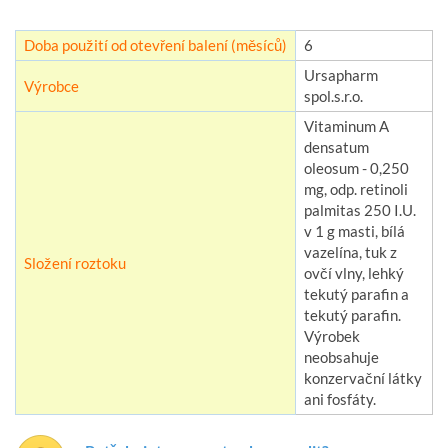
Doba použití od otevření balení (měsíců)
6
Ursapharm
Výrobce
spol.s.r.o.
Vitaminum A
densatum
oleosum - 0,250
mg, odp. retinoli
palmitas 250 I.U.
v 1 g masti, bílá
vazelína, tuk z
Složení roztoku
ovčí vlny, lehký
tekutý parafin a
tekutý parafin.
Výrobek
neobsahuje
konzervační látky
ani fosfáty.