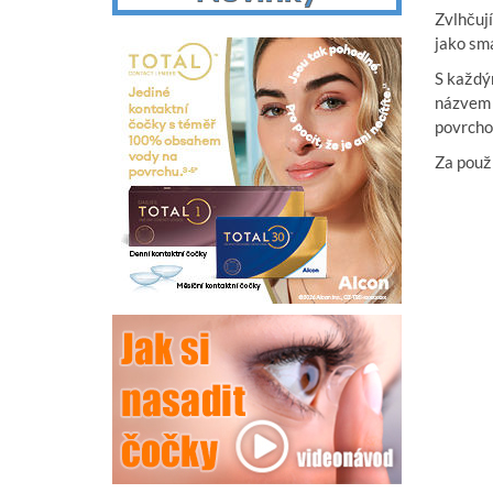
Zvlhčují
jako smá
S každý
názvem 
povrcho
Za použ