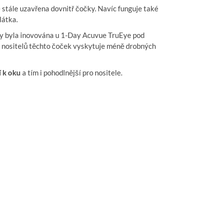
e stále uzavřena dovnitř čočky. Navíc funguje také
látka.
y byla inovována u 1-Day Acuvue TruEye pod
 u nositelů těchto čoček vyskytuje méně drobných
í k oku
a tím i pohodlnější pro nositele.