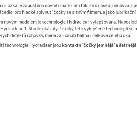
cí složka je zapuštěna dovnitř materiálu tak, že s časem neubývá a j
čedlo, pro hladké splynutí čočky se slzným filmem, a jako lubrikační 
m novým modelem je technologie Hydraclear vylepšována. Naposled
Hydraclear 1. Studie ukázaly, že díky této vylepšené technologii se
vých defektů rohovky, méně zarudnutí bělma i celkově celého oka.
ití technologie Hydraclear jsou
kontaktní čočky jemnější a šetrnějš