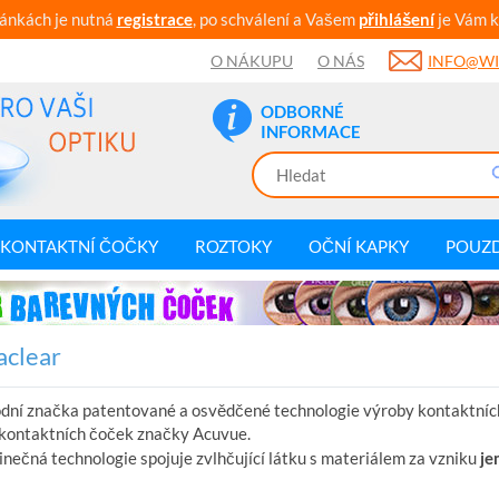
ránkách je nutná
registrace
, po schválení a Vašem
přihlášení
je Vám k
O NÁKUPU
O NÁS
INFO@WI
ODBORNÉ
INFORMACE
KONTAKTNÍ ČOČKY
ROZTOKY
OČNÍ KAPKY
POUZ
aclear
odní značka patentované a osvědčené technologie výroby kontaktních
kontaktních čoček značky Acuvue.
inečná technologie spojuje zvlhčující látku s materiálem za vzniku
je