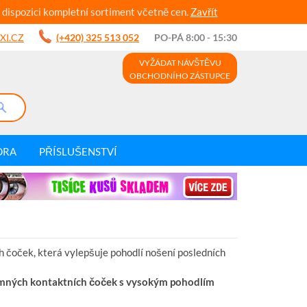
 dispozici kompletní sortiment včetně cen.
Zavřít
XI.CZ
(+420) 325 513 052
PO-PÁ 8:00 - 15:30
VYŽÁDAT NÁVŠTĚVU
OBCHODNÍHO ZÁSTUPCE
DRA
PŘÍSLUŠENSTVÍ
 čoček, která vylepšuje pohodlí nošení posledních
mných kontaktních čoček s vysokým pohodlím