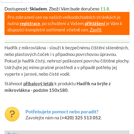
Dostupnost:
Skladem
.
Zboží Vám bude doručeno
11.8.
Pro zobrazení cen na našich velkoobchodních stránkách je
nutná
registrace
, po schválení a Vašem
přihlášení
je Vám k
dispozici kompletní sortiment včetně cen.
Zavřít
Hadřík z mikrovlákna - slouží k bezpečnému čištění skleněných,
nebo plastových čoček i s případnou povrchovou úpravou.
Pokud je hadřík čistý, nehrozí poškození povrchu čištěné plochy.
Udržujte jej mimo prašné prostředí a v případě potřeby jej
vyperte v jarové, nebo čisté vodě.
Stáhnout
příbalový leták
k produktu
Hadřík na brýle z
mikrovlákna - podzim 150x180
.
Potřebujete pomoct nebo poradit?
Zavolejte nám na
(+420) 325 513 052
.