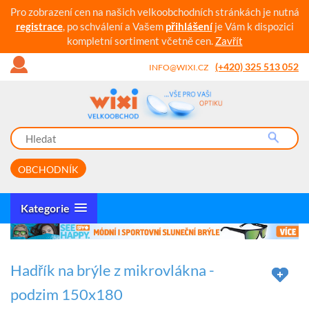
Pro zobrazení cen na našich velkoobchodních stránkách je nutná
registrace
, po schválení a Vašem
přihlášení
je Vám k dispozici
kompletní sortiment včetně cen.
Zavřít
(+420) 325 513 052
INFO@WIXI.CZ
OBCHODNÍK
Kategorie
Hadřík na brýle z mikrovlákna -
podzim 150x180