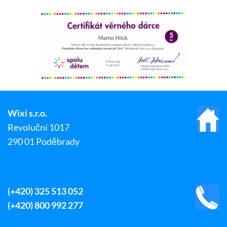
Wixi s.r.o.
Revoluční 1017
290 01 Poděbrady
(+420) 325 513 052
(+420) 800 992 277