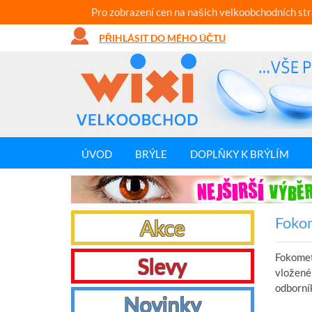
Pro zobrazení cen na našich velkoobchodních st
PŘIHLÁSIT DO MÉHO ÚČTU
ÚVOD
BRÝLE
DOPLŇKY K BRÝLÍM
Foko
Akce
Fokomet
Slevy
vloženéh
odborník
Novinky