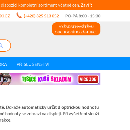
 dispozici kompletní sortiment včetně cen.
Zavřít
XI.CZ
(+420) 325 513 052
PO-PÁ 8:00 - 15:30
VYŽÁDAT NÁVŠTĚVU
OBCHODNÍHO ZÁSTUPCE
DRA
PŘÍSLUŠENSTVÍ
ště. Dokáže
automaticky určit dioptrickou hodnotu
é hodnoty se zobrazí na displeji. Při vyšetření slouží
rakce.