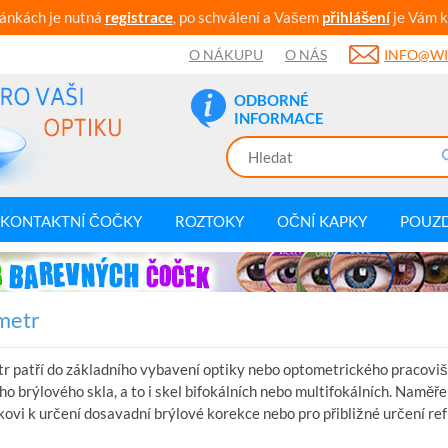
ránkách je nutná
registrace
, po schválení a Vašem
přihlášení
je Vám k
O NÁKUPU
O NÁS
INFO@WI
ODBORNÉ
INFORMACE
KONTAKTNÍ ČOČKY
ROZTOKY
OČNÍ KAPKY
POUZ
metr
r patří do základního vybavení optiky nebo optometrického pracovi
o brýlového skla, a to i skel bifokálních nebo multifokálních. Naměřen
ovi k určení dosavadní brýlové korekce nebo pro přibližné určení ref