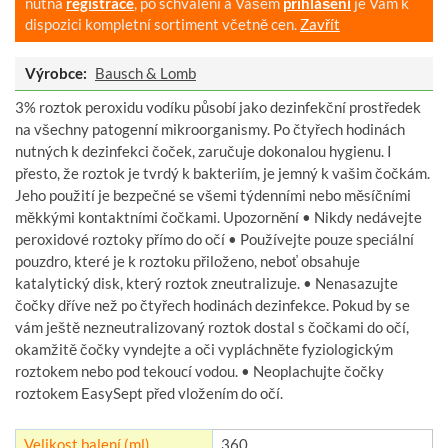
nutná
registrace
, po schválení a Vašem
přihlášení
je Vám k
dispozici kompletní sortiment včetně cen.
Zavřít
Výrobce:
Bausch & Lomb
3% roztok peroxidu vodíku působí jako dezinfekční prostředek
na všechny patogenní mikroorganismy. Po čtyřech hodinách
nutných k dezinfekci čoček, zaručuje dokonalou hygienu. I
přesto, že roztok je tvrdý k bakteriím, je jemný k vašim čočkám.
Jeho použití je bezpečné se všemi týdenními nebo měsíčními
měkkými kontaktními čočkami. Upozornění • Nikdy nedávejte
peroxidové roztoky přímo do očí • Používejte pouze speciální
pouzdro, které je k roztoku přiloženo, neboť obsahuje
katalytický disk, který roztok zneutralizuje. • Nenasazujte
čočky dříve než po čtyřech hodinách dezinfekce. Pokud by se
vám ještě nezneutralizovaný roztok dostal s čočkami do očí,
okamžitě čočky vyndejte a oči vypláchněte fyziologickým
roztokem nebo pod tekoucí vodou. • Neoplachujte čočky
roztokem EasySept před vložením do očí.
Velikost balení (ml)
360