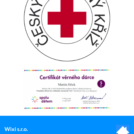
Wixi s.r.o.