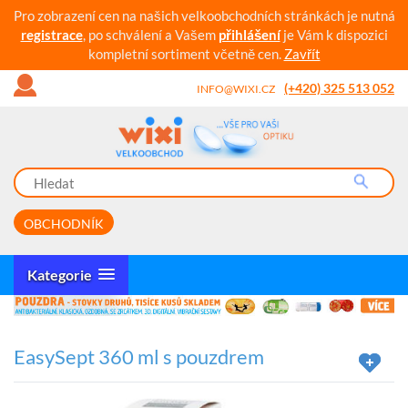
Pro zobrazení cen na našich velkoobchodních stránkách je nutná
registrace
, po schválení a Vašem
přihlášení
je Vám k dispozici
kompletní sortiment včetně cen.
Zavřít
(+420) 325 513 052
INFO@WIXI.CZ
OBCHODNÍK
Kategorie
EasySept 360 ml s pouzdrem