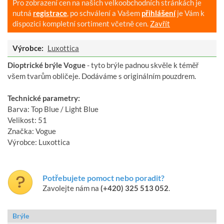
Pro zobrazení cen na našich velkoobchodních stránkách je
nutná
registrace
, po schválení a Vašem
přihlášení
je Vám k
dispozici kompletní sortiment včetně cen.
Zavřít
Výrobce:
Luxottica
Dioptrické brýle Vogue
- tyto brýle padnou skvěle k téměř
všem tvarům obličeje. Dodáváme s originálním pouzdrem.
Technické parametry:
Barva: Top Blue / Light Blue
Velikost: 51
Značka: Vogue
Výrobce: Luxottica
Potřebujete pomoct nebo poradit?
Zavolejte nám na
(+420) 325 513 052
.
Brýle