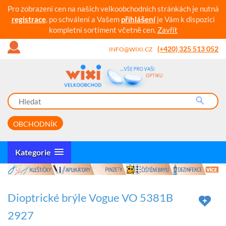
Pro zobrazení cen na našich velkoobchodních stránkách je nutná
registrace
, po schválení a Vašem
přihlášení
je Vám k dispozici
kompletní sortiment včetně cen.
Zavřít
(+420) 325 513 052
INFO@WIXI.CZ
OBCHODNÍK
Kategorie
Dioptrické brýle Vogue VO 5381B
2927