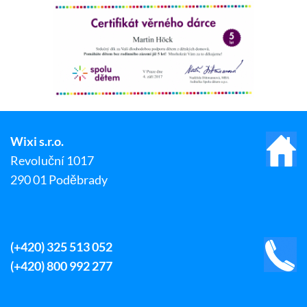
Wixi s.r.o.
Revoluční 1017
290 01 Poděbrady
(+420) 325 513 052
(+420) 800 992 277