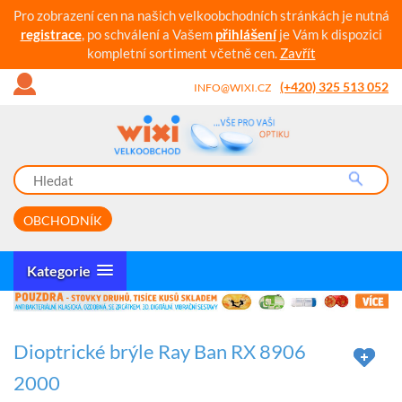
Pro zobrazení cen na našich velkoobchodních stránkách je nutná
registrace
, po schválení a Vašem
přihlášení
je Vám k dispozici
kompletní sortiment včetně cen.
Zavřít
(+420) 325 513 052
INFO@WIXI.CZ
OBCHODNÍK
Kategorie
Dioptrické brýle Ray Ban RX 8906
2000