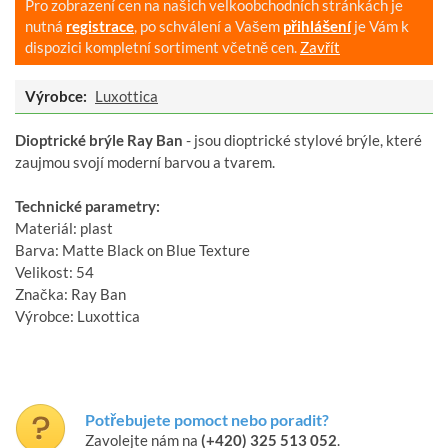
Pro zobrazení cen na našich velkoobchodních stránkách je
nutná
registrace
, po schválení a Vašem
přihlášení
je Vám k
dispozici kompletní sortiment včetně cen.
Zavřít
Výrobce:
Luxottica
Dioptrické brýle Ray Ban
- jsou dioptrické stylové brýle, které
zaujmou svojí moderní barvou a tvarem.
Technické parametry:
Materiál: plast
Barva: Matte Black on Blue Texture
Velikost: 54
Značka: Ray Ban
Výrobce: Luxottica
Potřebujete pomoct nebo poradit?
Zavolejte nám na
(+420) 325 513 052
.