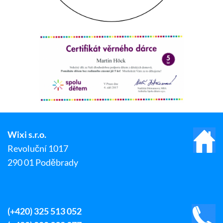
Wixi s.r.o.
Revoluční 1017
290 01 Poděbrady
(+420) 325 513 052