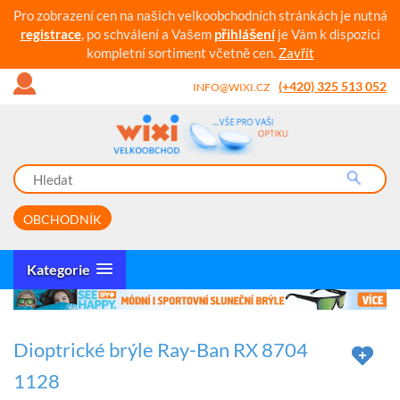
Pro zobrazení cen na našich velkoobchodních stránkách je nutná
registrace
, po schválení a Vašem
přihlášení
je Vám k dispozici
kompletní sortiment včetně cen.
Zavřít
(+420) 325 513 052
INFO@WIXI.CZ
OBCHODNÍK
Kategorie
Dioptrické brýle Ray-Ban RX 8704
1128