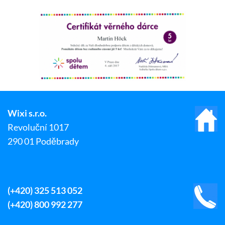
Wixi s.r.o.
Revoluční 1017
290 01 Poděbrady
(+420) 325 513 052
(+420) 800 992 277