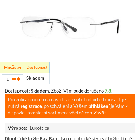
Množství
Dostupnost
Skladem
Dostupnost:
Skladem
.
Zboží Vám bude doručeno
7.8.
Pro zobrazení cen na našich velkoobchodních stránkách je
nutná
registrace
, po schválení a Vašem
přihlášení
je Vám k
dispozici kompletní sortiment včetně cen.
Zavřít
Výrobce:
Luxottica
Dioptrické brýle Ray Ban
- jsou dioptrické stylové brýle, které