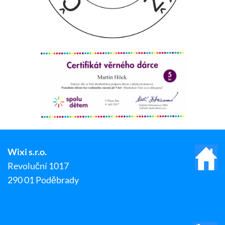
Wixi s.r.o.
Revoluční 1017
290 01 Poděbrady