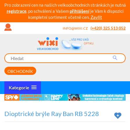
Pro zobrazení cen na našich velkoobchodních stránkách je nutná
registrace
, po schválení a Vašem
přihlášení
je Vám k dispozici
kompletní sortiment včetně cen.
Zavřít
(+420) 325 513 052
INFO@WIXI.CZ
OBCHODNÍK
Kategorie
Dioptrické brýle Ray Ban RB 5228