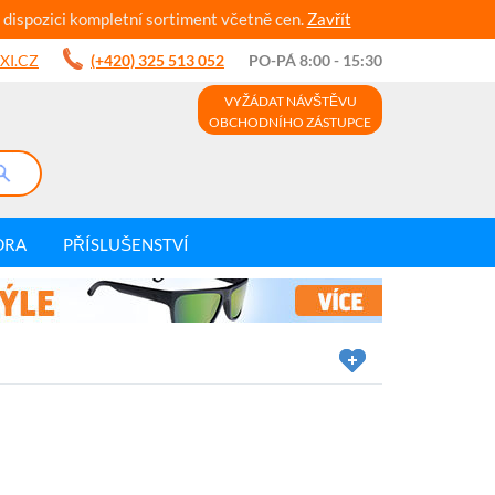
 dispozici kompletní sortiment včetně cen.
Zavřít
XI.CZ
(+420) 325 513 052
PO-PÁ 8:00 - 15:30
VYŽÁDAT NÁVŠTĚVU
OBCHODNÍHO ZÁSTUPCE
DRA
PŘÍSLUŠENSTVÍ