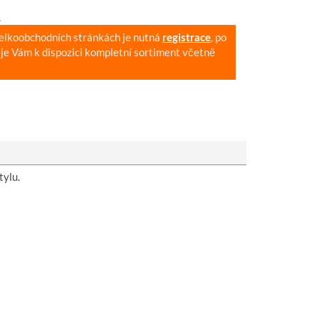
.
velkoobchodních stránkách je nutná
registrace
, po
je Vám k dispozici kompletní sortiment včetně
tylu.