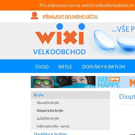
Pro zobrazení cen na našich velkoobchodních st
PŘIHLÁSIT DO MÉHO ÚČTU
ÚVOD
BRÝLE
DOPLŇKY K BRÝLÍM
Brýle
Diopt
Sluneční brýle
Dioptrické brýle
Lyžařské brýle
Náhradní díly - servis
Doplňky k brýlím