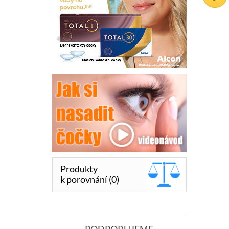
Produkty
k porovnání (0)
PODPORUJEME