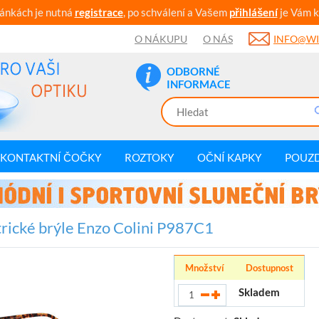
ránkách je nutná
registrace
, po schválení a Vašem
přihlášení
je Vám k
O NÁKUPU
O NÁS
INFO@WI
ODBORNÉ
INFORMACE
KONTAKTNÍ ČOČKY
ROZTOKY
OČNÍ KAPKY
POUZ
rické brýle Enzo Colini P987C1
Množství
Dostupnost
Skladem