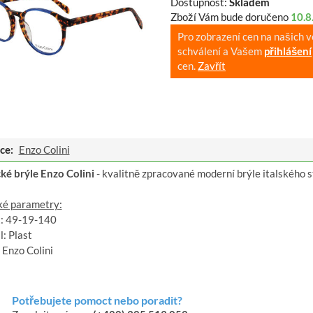
Dostupnost:
Skladem
Zboží Vám bude doručeno
10.8
Pro zobrazení cen na našich 
schválení a Vašem
přihlášení
cen.
Zavřít
ce:
Enzo Colini
cké brýle Enzo Colini
- kvalitně zpracované moderní brýle italského s
ké parametry:
t: 49-19-140
: Plast
 Enzo Colini
Potřebujete pomoct nebo poradit?