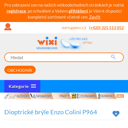
Pro zobrazení cen na našich velkoobchodních stránkách je nutná
registrace
, po schválení a Vašem
přihlášení
je Vám k dispozici
kompletní sortiment včetně cen.
Zavřít
(+420) 325 513 052
INFO@WIXI.CZ
OBCHODNÍK
Kategorie
Dioptrické brýle Enzo Colini P964