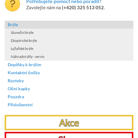
Potřebujete pomoct nebo poradit?
Zavolejte nám na
(+420) 325 513 052
.
Brýle
Sluneční brýle
Dioptrické brýle
Lyžařské brýle
Náhradní díly - servis
Doplňky k brýlím
Kontaktní čočky
Roztoky
Oční kapky
Pouzdra
Příslušenství
Akce