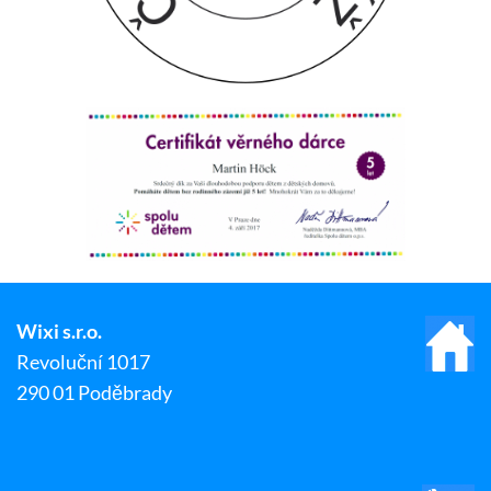
Wixi s.r.o.
Revoluční 1017
290 01 Poděbrady